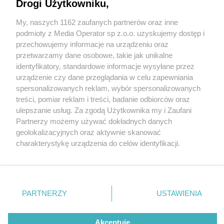
Małopolskę!
Drogi Użytkowniku,
My, naszych 1162 zaufanych partnerów oraz inne
Wydawca mediów
lokalnych
podmioty z Media Operator sp z.o.o. uzyskujemy dostęp i
przechowujemy informacje na urządzeniu oraz
przetwarzamy dane osobowe, takie jak unikalne
identyfikatory, standardowe informacje wysyłane przez
urządzenie czy dane przeglądania w celu zapewniania
4 / 13
spersonalizowanych reklam, wybór spersonalizowanych
Nie zapomnij
treści, pomiar reklam i treści, badanie odbiorców oraz
Wiślana Trasa Rowerowa
zapoznać się z:
polityką prywatności
regulamin korzystania z portali
ulepszanie usług. Za zgodą Użytkownika my i Zaufani
Twoje
miasto
Skontakuj się
z nami
Partnerzy możemy używać dokładnych danych
Piekary Śląskie
Kontakt
geolokalizacyjnych oraz aktywnie skanować
Chorzów
Wydawca
charakterystykę urządzenia do celów identyfikacji.
Tarnowskie Góry
Redakcja
Ruda Śląska
Newsletter
Ponieważ cenimy Twoją prywatność, prosimy o zgodę na
Świętochłowice
Reklama
korzystanie z tych technologii poprzez kliknięcie
Tychy
„Akceptuję”. Zgoda jest dobrowolna i zawsze możesz ją
Bytom
Katowice
zmienić/wycofać klikając przycisk ustawień prywatności
REKLAMA
PARTNERZY
USTAWIENIA
Gliwice
znajdujący się w lewym dolnym rogu strony
. Niektóre
Zabrze
Zagłębie
rodzaje przetwarzania danych nie wymagają zgody
użytkownika, ale masz prawo sprzeciwić się takiemu
Akceptuję