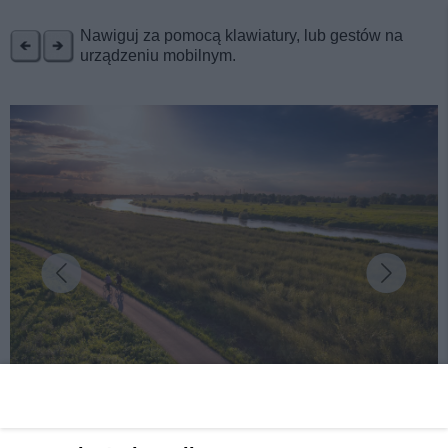
REKLAMA
Nawiguj za pomocą klawiatury, lub gestów na
urządzeniu mobilnym.
fot: K. Rogoziński
Wiosenny, aktywny wypoczynek? Postaw na