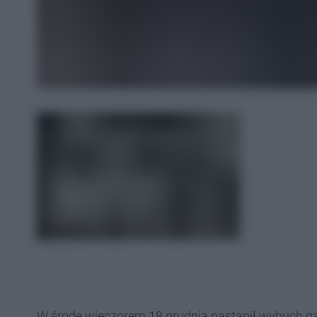
W środę wieczorem 18 grudnia nastąpił wybuch ga