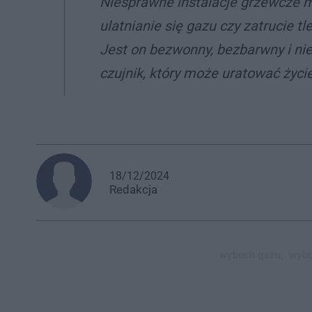
Niesprawne instalacje grzewcze m
ulatnianie się gazu czy zatrucie 
Jest on bezwonny, bezbarwny i ni
czujnik, który może uratować życie
18/12/2024
Redakcja
wybuch gazu,
wybu