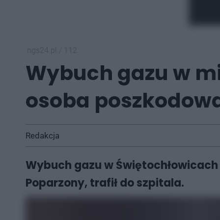
ngs24.pl
/
112
Wybuch gazu w mi
osoba poszkodow
Redakcja
Wybuch gazu w Świętochłowicach p
Poparzony, trafił do szpitala.