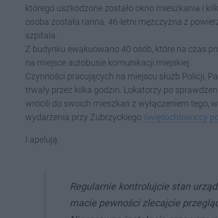
którego uszkodzone zostało okno mieszkania i k
osoba została ranna. 46-letni mężczyzna z powie
szpitala.
Z budynku ewakuowano 40 osób, które na czas p
na miejsce autobusie komunikacji miejskiej.
Czynności pracujących na miejscu służb Policji,
trwały przez kilka godzin. Lokatorzy po sprawdz
wrócili do swoich mieszkań z wyłączeniem tego,
wydarzenia przy Zubrzyckiego
świętochłowiccy po
I apelują:
Regularnie kontrolujcie stan urząd
macie pewności zlecajcie przegląd