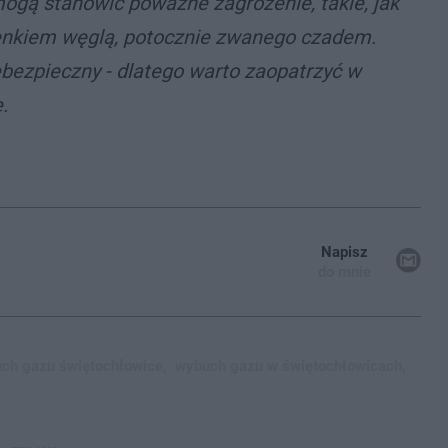
ogą stanowić poważne zagrożenie, takie, jak
tlenkiem węglą, potocznie zwanego czadem.
ebezpieczny - dlatego warto zaopatrzyć w
.
Napisz
do mnie
ch gazu świętochłowice,
wybuch gazu w świętochłowicach,