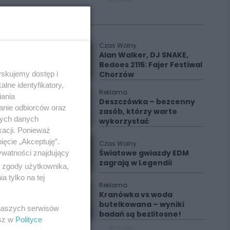
REKLAMA
Polecane
Czas Wolny
Alan Walker, DJ SNAKE,
Bedoes 2115: Fajer Festiwal
yskujemy dostęp i
Chorzów
lne identyfikatory,
Reklama
iania
Deszczówka – bezcenny
anie odbiorców oraz
zasób, którzy warto
nych danych
wykorzystać
kacji. Ponieważ
ięcie „Akceptuję”.
Czas Wolny
Światowe gwiazdy EDM
ywatności znajdujący
zagrają w Legendii
ą zgody użytkownika,
 tylko na tej
Reklama
Kranówka vs woda
butelkowana – wyniki
 naszych serwisów
badań są bezlitosne!
esz w
Polityce
REKLAMA