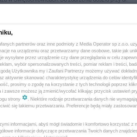
niku,
fanych partnerów oraz inne podmioty z Media Operator sp z.o.o. uz
sowy Komendy Państwowej Straży Pożarnej w
cje na urządzeniu oraz przetwarzamy dane osobowe, takie jak unika
 o wybuchu gazu o godzinie 18.22
.
je wysyłane przez urządzenie czy dane przeglądania w celu zapewn
klam, wybór spersonalizowanych treści, pomiar reklam i treści, bad
 zgodą Użytkownika my i Zaufani Partnerzy możemy używać dokład
az aktywnie skanować charakterystykę urządzenia do celów identyfi
6 zastępów straży pożarnej. Zaangażowanych jest
ść, prosimy o zgodę na korzystanie z tych technologii poprzez klikn
a i zawsze możesz ją zmienić/wycofać klikając przycisk ustawień pr
kpt. Binięda.
ogu strony
. Niektóre rodzaje przetwarzania danych nie wymagaj
iwić się takiemu przetwarzaniu. Preferencje będą miały zastosowania
 doszło w mieszkaniu na pierwszym piętrze w 4 -
szymi informacjami, abyś mógł świadomie i komfortowo korzystać z
gółowe informacje dotyczące przetwarzania Twoich danych znajdzi
ł piecyk gazowy w łazience.
Wybuch spowodował