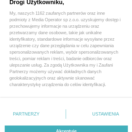
Drogi Użytkowniku,
My, naszych 1162 zaufanych partnerów oraz inne
Wydawca mediów
lokalnych
podmioty z Media Operator sp z.o.o. uzyskujemy dostęp i
przechowujemy informacje na urządzeniu oraz
przetwarzamy dane osobowe, takie jak unikalne
identyfikatory, standardowe informacje wysyłane przez
urządzenie czy dane przeglądania w celu zapewniania
4 / 0
spersonalizowanych reklam, wybór spersonalizowanych
Nie zapomnij
treści, pomiar reklam i treści, badanie odbiorców oraz
zapoznać się z:
polityką prywatności
regulamin korzystania z portali
ulepszanie usług. Za zgodą Użytkownika my i Zaufani
Twoje
miasto
Skontakuj się
z nami
Partnerzy możemy używać dokładnych danych
Piekary Śląskie
Kontakt
geolokalizacyjnych oraz aktywnie skanować
Chorzów
Wydawca
charakterystykę urządzenia do celów identyfikacji.
Tarnowskie Góry
Redakcja
Ruda Śląska
Newsletter
Ponieważ cenimy Twoją prywatność, prosimy o zgodę na
Świętochłowice
Reklama
korzystanie z tych technologii poprzez kliknięcie
Tychy
„Akceptuję”. Zgoda jest dobrowolna i zawsze możesz ją
Bytom
Katowice
zmienić/wycofać klikając przycisk ustawień prywatności
REKLAMA
PARTNERZY
USTAWIENIA
Gliwice
znajdujący się w lewym dolnym rogu strony
. Niektóre
Zabrze
Zagłębie
rodzaje przetwarzania danych nie wymagają zgody
użytkownika, ale masz prawo sprzeciwić się takiemu
Akceptuję