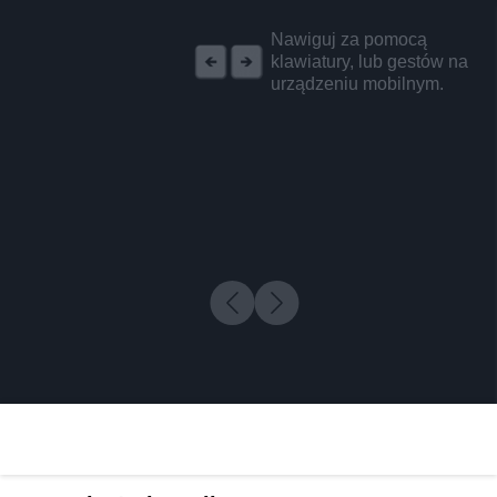
REKLAMA
Nawiguj za pomocą
klawiatury, lub gestów na
urządzeniu mobilnym.