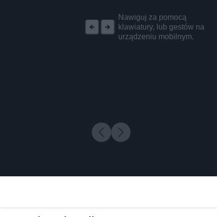
REKLAMA
Nawiguj za pomocą
klawiatury, lub gestów na
urządzeniu mobilnym.