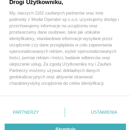
Drogi Użytkowniku,
My, naszych 1162 zaufanych partnerów oraz inne
Wydawca mediów
lokalnych
podmioty z Media Operator sp z.o.o. uzyskujemy dostęp i
przechowujemy informacje na urządzeniu oraz
przetwarzamy dane osobowe, takie jak unikalne
identyfikatory, standardowe informacje wysyłane przez
urządzenie czy dane przeglądania w celu zapewniania
2 / 0
spersonalizowanych reklam, wybór spersonalizowanych
Nie zapomnij
treści, pomiar reklam i treści, badanie odbiorców oraz
zapoznać się z:
polityką prywatności
regulamin korzystania z portali
ulepszanie usług. Za zgodą Użytkownika my i Zaufani
Twoje
miasto
Skontakuj się
z nami
Partnerzy możemy używać dokładnych danych
Piekary Śląskie
Kontakt
geolokalizacyjnych oraz aktywnie skanować
Chorzów
Wydawca
charakterystykę urządzenia do celów identyfikacji.
Tarnowskie Góry
Redakcja
Ruda Śląska
Newsletter
Ponieważ cenimy Twoją prywatność, prosimy o zgodę na
Świętochłowice
Reklama
korzystanie z tych technologii poprzez kliknięcie
Tychy
„Akceptuję”. Zgoda jest dobrowolna i zawsze możesz ją
Bytom
Katowice
zmienić/wycofać klikając przycisk ustawień prywatności
REKLAMA
PARTNERZY
USTAWIENIA
Gliwice
znajdujący się w lewym dolnym rogu strony
. Niektóre
Zabrze
Zagłębie
rodzaje przetwarzania danych nie wymagają zgody
użytkownika, ale masz prawo sprzeciwić się takiemu
Akceptuję