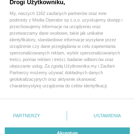
Drogi Użytkowniku,
My, naszych 1162 zaufanych partnerów oraz inne
Wydawca mediów
lokalnych
podmioty z Media Operator sp z.o.o. uzyskujemy dostęp i
przechowujemy informacje na urządzeniu oraz
przetwarzamy dane osobowe, takie jak unikalne
identyfikatory, standardowe informacje wysyłane przez
urządzenie czy dane przeglądania w celu zapewniania
10 / 0
spersonalizowanych reklam, wybór spersonalizowanych
Nie zapomnij
treści, pomiar reklam i treści, badanie odbiorców oraz
zapoznać się z:
polityką prywatności
regulamin korzystania z portali
ulepszanie usług. Za zgodą Użytkownika my i Zaufani
Twoje
miasto
Skontakuj się
z nami
Partnerzy możemy używać dokładnych danych
Piekary Śląskie
Kontakt
geolokalizacyjnych oraz aktywnie skanować
Chorzów
Wydawca
charakterystykę urządzenia do celów identyfikacji.
Tarnowskie Góry
Redakcja
Ruda Śląska
Newsletter
Ponieważ cenimy Twoją prywatność, prosimy o zgodę na
Świętochłowice
Reklama
korzystanie z tych technologii poprzez kliknięcie
Tychy
„Akceptuję”. Zgoda jest dobrowolna i zawsze możesz ją
Bytom
Katowice
zmienić/wycofać klikając przycisk ustawień prywatności
REKLAMA
PARTNERZY
USTAWIENIA
Gliwice
znajdujący się w lewym dolnym rogu strony
. Niektóre
Zabrze
Zagłębie
rodzaje przetwarzania danych nie wymagają zgody
użytkownika, ale masz prawo sprzeciwić się takiemu
Akceptuję