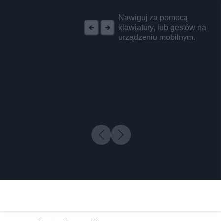
REKLAMA
Nawiguj za pomocą
klawiatury, lub gestów na
urządzeniu mobilnym.