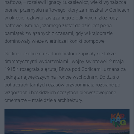
naftową – rozsławił Ignacy Łukasiewicz, wielki wynalazca i
pionier przemysłu naftowego, który zamieszkał w Gorlicach
w okresie rozkwitu, związanego z odkryciem złóż ropy
naftowej. Kraina „czarnego złota” do dziś jest pełna
pamiątek związanych z czasami, gdy w krajobrazie
dominowały wieże wiertnicze i koniki pompowe.
Gorlice i okolice na kartach historii zapisały się także
dramatycznymi wydarzeniami I wojny światowej. 2 maja
1915 r. rozegrała się tutaj Bitwa pod Gorlicami, uznana za
jedną z największych na froncie wschodnim. Do dziś o
bohaterach tamtych czasów przypominają rozsiane po
wzgórzach i beskidzkich szczytach pierwszowojenne
cmentarze – małe dzieła architektury.