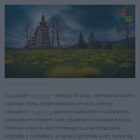
fot.: Natalia Pacana-Roman
Tu pulsuje
karpating
– energia do życia, odkrywania skarbu
czarnego złota, źródeł zdrowotnych wód, podróży
karpackich.
Karpating
pachnie niedźwiedzim czosnkiem,
powszednim chlebem, wabi dźwiękiem klockowej koronki.
Cerkwie i kościoły wybrzmiewają na znak połączenia
wschodu z zachodem, a hejnał z gorlickiej wieży niesie się