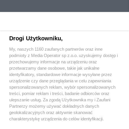
Drogi Użytkowniku,
My, naszych 1160 zaufanych partnerów oraz inne
Wydawca mediów
lokalnych
podmioty z Media Operator sp z.o.o. uzyskujemy dostęp i
przechowujemy informacje na urządzeniu oraz
przetwarzamy dane osobowe, takie jak unikalne
identyfikatory, standardowe informacje wysyłane przez
urządzenie czy dane przeglądania w celu zapewniania
spersonalizowanych reklam, wybór spersonalizowanych
Nie zapomnij
treści, pomiar reklam i treści, badanie odbiorców oraz
zapoznać się z:
polityką prywatności
regulamin korzystania z portali
ulepszanie usług. Za zgodą Użytkownika my i Zaufani
Twoje
miasto
Skontakuj się
z nami
Partnerzy możemy używać dokładnych danych
Piekary Śląskie
Kontakt
geolokalizacyjnych oraz aktywnie skanować
Chorzów
Wydawca
charakterystykę urządzenia do celów identyfikacji.
Tarnowskie Góry
Redakcja
Ruda Śląska
Newsletter
Ponieważ cenimy Twoją prywatność, prosimy o zgodę na
Świętochłowice
Reklama