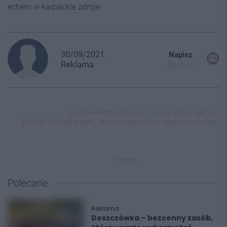
echem w karpackie zdroje.
30/09/2021
Napisz
Reklama
do mnie
gorlice warto zobaczyć,
czas wolny gorlice,
poznaj historię gorlic,
urlop w gorlicach,
gorlice i okolice,
REKLAMA
Polecane
Reklama
Deszczówka – bezcenny zasób,