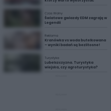
którzy warto wykorzystać
Czas Wolny
Światowe gwiazdy EDM zagrają w
Legendii
Reklama
Kranówka vs woda butelkowana
– wyniki badań są bezlitosne!
Turystyka
Lubelszczyzna. Turystyka
wiejska, czy agroturystyka?
REKLAMA
REKLAMA
REKLAMA