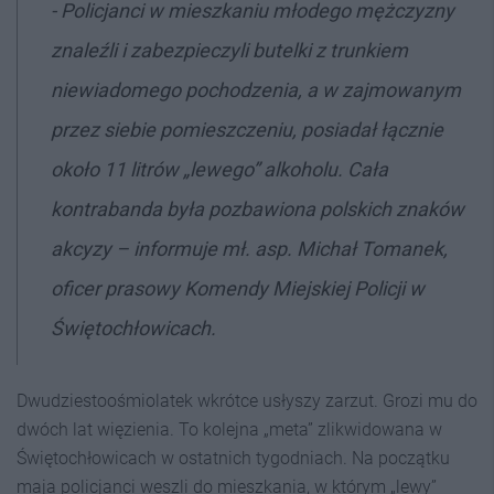
- Policjanci w mieszkaniu młodego mężczyzny
znaleźli i zabezpieczyli butelki z trunkiem
niewiadomego pochodzenia, a w zajmowanym
przez siebie pomieszczeniu, posiadał łącznie
około 11 litrów „lewego” alkoholu. Cała
kontrabanda była pozbawiona polskich znaków
akcyzy – informuje mł. asp. Michał Tomanek,
oficer prasowy Komendy Miejskiej Policji w
Świętochłowicach.
Dwudziestoośmiolatek wkrótce usłyszy zarzut. Grozi mu do
dwóch lat więzienia. To kolejna „meta” zlikwidowana w
Świętochłowicach w ostatnich tygodniach. Na początku
maja policjanci weszli do mieszkania, w którym „lewy”