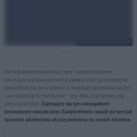
fot. KMP w Świętochłowicach
REKLAMA
Na trop świętochłowickiej „mety” wpadli policjanci
zajmujący się zwalczeniem przestępczości gospodarczej.
Dowiedzieli się, że w jednym z mieszkań sprzedawana jest
- jak określają to mundurowi - tzw. efka, czyli groźny dla
zdrowia alkohol.
Zajmujący się tym nielegalnym
procederem mieszkaniec Świętochłowic wpadł po tym jak
sprzedał alkohol bez akcyzy jednemu ze swoich klientów.