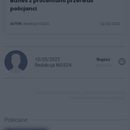
Biznes z procentami przerwali
policjanci
AUTOR:
Redakcja NGS24
02/03/2023
10/05/2023
Napisz
Redakcja
NGS24
do mnie
świętochłowice policja,
świętochłowice meta,
świetochłowice lewy alkohol,
Polecane