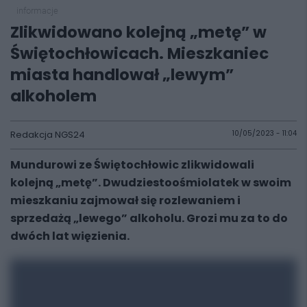
informacje
Zlikwidowano kolejną „metę” w
Świętochłowicach. Mieszkaniec
miasta handlował „lewym”
alkoholem
Redakcja NGS24
10/05/2023 - 11:04
Mundurowi ze Świętochłowic zlikwidowali
kolejną „metę”. Dwudziestoośmiolatek w swoim
mieszkaniu zajmował się rozlewaniem i
sprzedażą „lewego” alkoholu. Grozi mu za to do
dwóch lat więzienia.