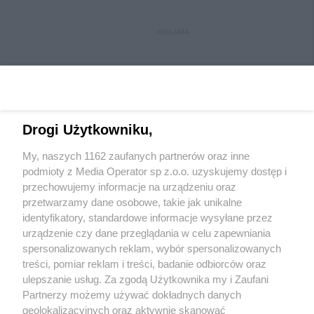
REKLAMA
Drogi Użytkowniku,
My, naszych 1162 zaufanych partnerów oraz inne
Wydawca mediów
lokalnych
podmioty z Media Operator sp z.o.o. uzyskujemy dostęp i
przechowujemy informacje na urządzeniu oraz
przetwarzamy dane osobowe, takie jak unikalne
identyfikatory, standardowe informacje wysyłane przez
urządzenie czy dane przeglądania w celu zapewniania
spersonalizowanych reklam, wybór spersonalizowanych
Nie zapomnij
treści, pomiar reklam i treści, badanie odbiorców oraz
zapoznać się z:
polityką prywatności
regulamin korzystania z portali
ulepszanie usług. Za zgodą Użytkownika my i Zaufani
Twoje
miasto
Skontakuj się
z nami
Partnerzy możemy używać dokładnych danych
Piekary Śląskie
Kontakt
geolokalizacyjnych oraz aktywnie skanować