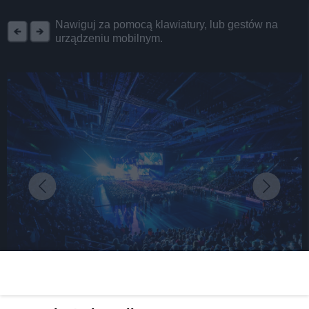
REKLAMA
Nawiguj za pomocą klawiatury, lub gestów na
urządzeniu mobilnym.
fot:
Zrozumieć Śląsk 2 – wspaniali artyści, świetne