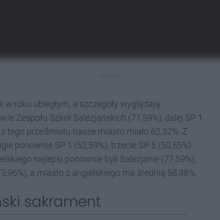
REKLAMA
ak w roku ubiegłym, a szczegóły wyglądają
iowie Zespołu Szkół Salezjańskich (71,59%), dalej SP 1
ie z tego przedmiotu nasze miasto miało 62,32%. Z
gie ponownie SP 1 (52,59%), trzecie SP 5 (50,55%).
lskiego najlepsi ponownie byli Salezjanie (77,59%),
73,96%), a miasto z angielskiego ma średnią 58,98%.
ński sakrament