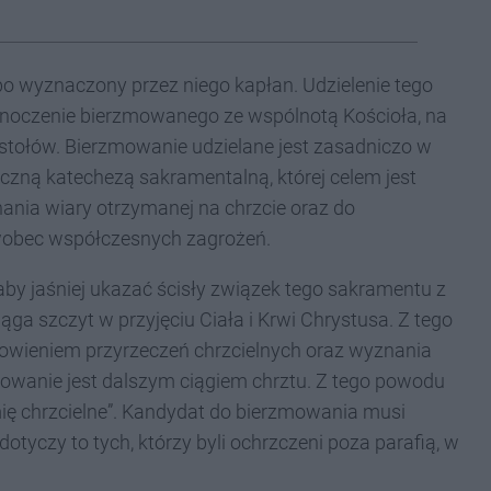
o wyznaczony przez niego kapłan. Udzielenie tego
dnoczenie bierzmowanego ze wspólnotą Kościoła, na
postołów. Bierzmowanie udzielane jest zasadniczo w
yczną katechezą sakramentalną, której celem jest
ia wiary otrzymanej na chrzcie oraz do
 wobec współczesnych zagrożeń.
aby jaśniej ukazać ścisły związek tego sakramentu z
ga szczyt w przyjęciu Ciała i Krwi Chrystusa. Z tego
owieniem przyrzeczeń chrzcielnych oraz wyznania
mowanie jest dalszym ciągiem chrztu. Z tego powodu
ę chrzcielne”. Kandydat do bierzmowania musi
otyczy to tych, którzy byli ochrzczeni poza parafią, w