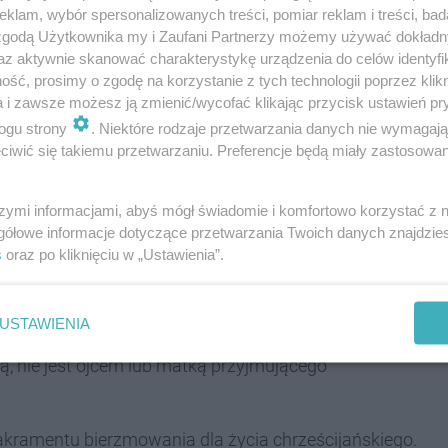
klam, wybór spersonalizowanych treści, pomiar reklam i treści, bad
kie święto dla młodzieży. To pragnienie zrealizował
 zgodą Użytkownika my i Zaufani Partnerzy możemy używać dokład
stał człowiekiem wierzącym i w roku 1852
az aktywnie skanować charakterystykę urządzenia do celów identyfi
o przeciwwagę konfirmacji i bierzmowania. Ten akt
ść, prosimy o zgodę na korzystanie z tych technologii poprzez klikn
ndweihe, czyli takie przyjęcie do świata dorosłych.
a i zawsze możesz ją zmienić/wycofać klikając przycisk ustawień pr
ogu strony
. Niektóre rodzaje przetwarzania danych nie wymagaj
świadka
iwić się takiemu przetwarzaniu. Preferencje będą miały zastosowania
szymi informacjami, abyś mógł świadomie i komfortowo korzystać z
 świadka w trakcie przyjmowania tego sakramentu.
gółowe informacje dotyczące przetwarzania Twoich danych znajdzi
y wypełniał obowiązki wypływające z przyjęcia tego
s
oraz po kliknięciu w „Ustawienia”.
iętym świadek kładzie prawą rękę na ramieniu
ę, które młody człowiek przyjmuje. Świadek powinien
USTAWIENIA
czyli ma ukończone szesnaście lat, jest katolikiem,
, nie jest ojcem lub matką przyjmującego
akramentu bierzmowania dla życia chrześcijańskiego.