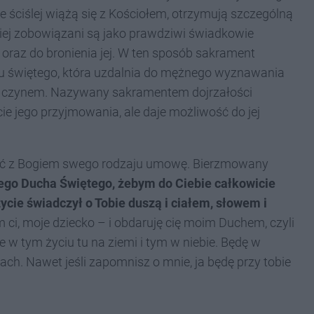
 ściślej wiążą się z Kościołem, otrzymują szczególną
ej zobowiązani są jako prawdziwi świadkowie
oraz do bronienia jej. W ten sposób sakrament
tu świętego, która uzdalnia do mężnego wyznawania
i czynem. Nazywany sakramentem dojrzałości
ie jego przyjmowania, ale daje możliwość do jej
eć z Bogiem swego rodzaju umowę. Bierzmowany
wego Ducha Świętego, żebym do Ciebie całkowicie
 życie świadczył o Tobie duszą i ciałem, słowem i
m ci, moje dziecko – i obdaruję cię moim Duchem, czyli
 w tym życiu tu na ziemi i tym w niebie. Będę w
wach. Nawet jeśli zapomnisz o mnie, ja będę przy tobie