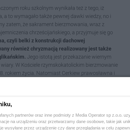
zonym roku szkolnym wynikała też z tego, iż
, a to wymagało także pewnej dawki wiedzy, no i
jmy zatem, że sakrament bierzmowania, wraz z
jemniczenia chrześcijańskiego, a przyjmuje się go
, czyli belki z konstrukcji dachowej
wany również chryzmacją realizowany jest także
glikańskim.
Jego istotą jest przekazanie wiernym
h wiary. W Kościele rzymskokatolickim bierzmowanie
8. rokiem życia. Natomiast Cerkiew prawosławna i
 wkrótce po chrzcie.
sną decyzję bycia uczniem Chrystusa, potwierdza
i, którzy podczas chrztu poprosili Kościół o włączenie
niku,
tanci mają konfirmację, katolicy bierzmowanie,
fanych partnerów oraz inne podmioty z Media Operator sp z.o.o. uz
stości 13-letni chłopiec żydowski staje się pełnoletni
cje na urządzeniu oraz przetwarzamy dane osobowe, takie jak unika
 przykazań Prawa Mojżeszowego). Z kolei niemieccy
je wysyłane przez urządzenie czy dane przeglądania w celu zapewn