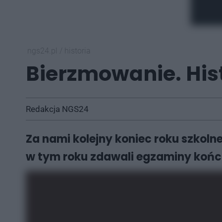
ngs24.pl
/
historia
Bierzmowanie. Hist
Redakcja NGS24
Za nami kolejny koniec roku szkoln
w tym roku zdawali egzaminy kończ