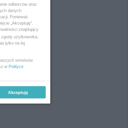
anie odbiorców oraz
nych danych
kacji. Ponieważ
ięcie „Akceptuję”.
ywatności znajdujący
ą zgody użytkownika,
 tylko na tej
 naszych serwisów
esz w
Polityce
Akceptuję