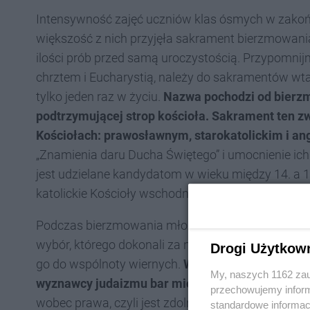
Intensywność zajęć uczniów klas ósmych w zakońc
większość z nich przyjęła sakrament bierzmowania
ilości prób przed samą uroczystością. Przypomni
chrztem i Eucharystią, należy do sakramentów wta
tylko jeden raz w życiu.
Nazwa pochodzi od bierzma
podtrzymującej strop kościoła. Sakrament ten z
Kościołach: prawosławnym, starokatolickim i an
„Znamienia daru Ducha Świętego” i umocnienie ic
jest udzielane kandydatom w wieku między 14. a 1
katolickie Kościoły wschodnie udzielają chryzmacji
Podczas bierzmowania młody człowiek wyraża wła
wybór, którego dokonali za niego rodzice i chrzestn
Drogi Użytkow
go do wspólnoty wiernych.
Wspomnijmy, że protes
My, naszych 1162 zau
wyznawcy judaizmu bar micwę
(podczas tej uroczy
przechowujemy informa
wobec prawa, czyli jest zdolny do przestrzegania
standardowe informac