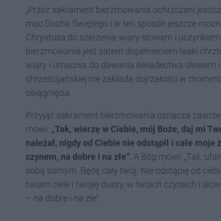
„Przez sakrament bierzmowania ochrzczeni jeszcze
moc Ducha Świętego i w ten sposób jeszcze mocni
Chrystusa do szerzenia wiary słowem i uczynkiem 
bierzmowania jest zatem dopełnieniem łaski chrz
wiary i umacnia do dawania świadectwa słowem 
chrześcijańskiej nie zakłada dojrzałości w momenc
osiągnięcia.
Przyjąć sakrament bierzmowania oznacza zawrz
mówi:
„Tak, wierzę w Ciebie, mój Boże, daj mi T
należał, nigdy od Ciebie nie odstąpił i całe moje
czynem, na dobre i na złe”
. A Bóg mówi: „Tak, ufa
sobą samym. Będę cały twój. Nie odstąpię od ciebie
twoim ciele i twojej duszy, w twoich czynach i sło
– na dobre i na złe”.