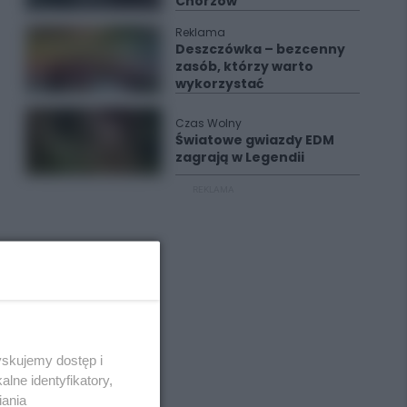
Chorzów
Reklama
Deszczówka – bezcenny
zasób, którzy warto
wykorzystać
Czas Wolny
Światowe gwiazdy EDM
zagrają w Legendii
REKLAMA
yskujemy dostęp i
lne identyfikatory,
iania