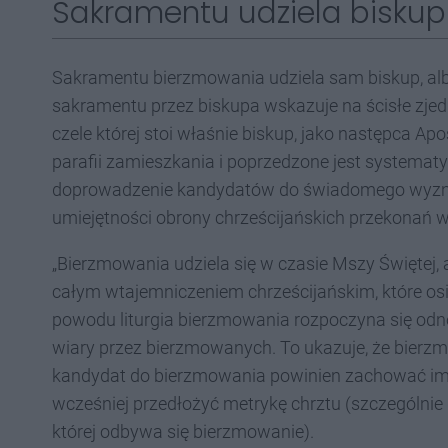
Sakramentu udziela biskup
Sakramentu bierzmowania udziela sam biskup, alb
sakramentu przez biskupa wskazuje na ścisłe zje
czele której stoi właśnie biskup, jako następca A
parafii zamieszkania i poprzedzone jest systemat
doprowadzenie kandydatów do świadomego wyznan
umiejętności obrony chrześcijańskich przekonań
„Bierzmowania udziela się w czasie Mszy Świętej, 
całym wtajemniczeniem chrześcijańskim, które osią
powodu liturgia bierzmowania rozpoczyna się odn
wiary przez bierzmowanych. To ukazuje, że bierz
kandydat do bierzmowania powinien zachować imi
wcześniej przedłożyć metrykę chrztu (szczególnie d
której odbywa się bierzmowanie).