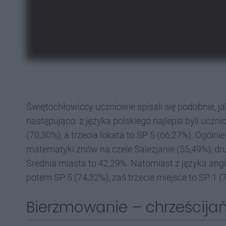
Świętochłowiccy uczniowie spisali się podobnie, j
następująco: z języka polskiego najlepsi byli uczn
(70,30%), a trzecia lokata to SP 5 (66,27%). Ogóln
matematyki znów na czele Salezjanie (55,49%), dru
Średnia miasta to 42,29%. Natomiast z języka angie
potem SP 5 (74,32%), zaś trzecie miejsce to SP 1 (
Bierzmowanie – chrześcija