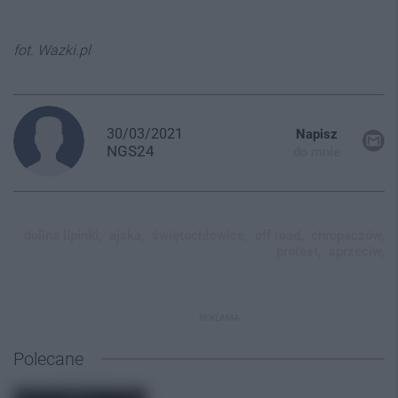
fot. Wazki.pl
30/03/2021
Napisz
NGS24
do mnie
dolina lipinki,
ajska,
świętochłowice,
off road,
chropaczów,
protest,
sprzeciw,
REKLAMA
Polecane