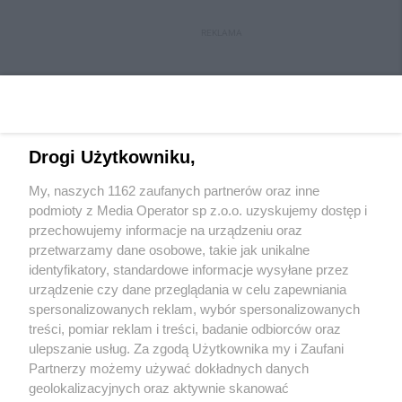
REKLAMA
Drogi Użytkowniku,
My, naszych 1162 zaufanych partnerów oraz inne
Wydawca mediów
lokalnych
podmioty z Media Operator sp z.o.o. uzyskujemy dostęp i
przechowujemy informacje na urządzeniu oraz
przetwarzamy dane osobowe, takie jak unikalne
identyfikatory, standardowe informacje wysyłane przez
urządzenie czy dane przeglądania w celu zapewniania
spersonalizowanych reklam, wybór spersonalizowanych
Nie zapomnij
treści, pomiar reklam i treści, badanie odbiorców oraz
zapoznać się z:
polityką prywatności
regulamin korzystania z portali
ulepszanie usług. Za zgodą Użytkownika my i Zaufani
Twoje
miasto
Skontakuj się
z nami
Partnerzy możemy używać dokładnych danych
Piekary Śląskie
Kontakt
geolokalizacyjnych oraz aktywnie skanować
Chorzów
Wydawca