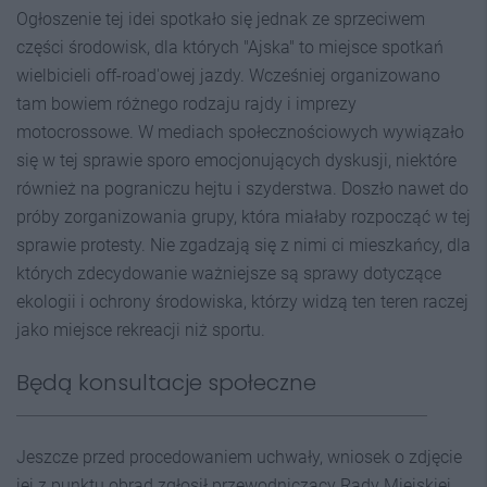
Ogłoszenie tej idei spotkało się jednak ze sprzeciwem
części środowisk, dla których "Ajska" to miejsce spotkań
wielbicieli off-road'owej jazdy. Wcześniej organizowano
tam bowiem różnego rodzaju rajdy i imprezy
motocrossowe. W mediach społecznościowych wywiązało
się w tej sprawie sporo emocjonujących dyskusji, niektóre
również na pograniczu hejtu i szyderstwa. Doszło nawet do
próby zorganizowania grupy, która miałaby rozpocząć w tej
sprawie protesty. Nie zgadzają się z nimi ci mieszkańcy, dla
których zdecydowanie ważniejsze są sprawy dotyczące
ekologii i ochrony środowiska, którzy widzą ten teren raczej
jako miejsce rekreacji niż sportu.
Będą konsultacje społeczne
Jeszcze przed procedowaniem uchwały, wniosek o zdjęcie
jej z punktu obrad zgłosił przewodniczący Rady Miejskiej