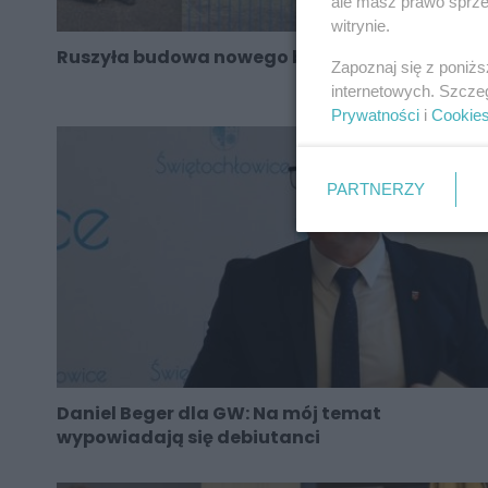
ale masz prawo sprzec
witrynie.
Ruszyła budowa nowego boiska na „Skałce”
Zapoznaj się z poniż
internetowych. Szcze
Prywatności
i
Cookie
PARTNERZY
Daniel Beger dla GW: Na mój temat
wypowiadają się debiutanci