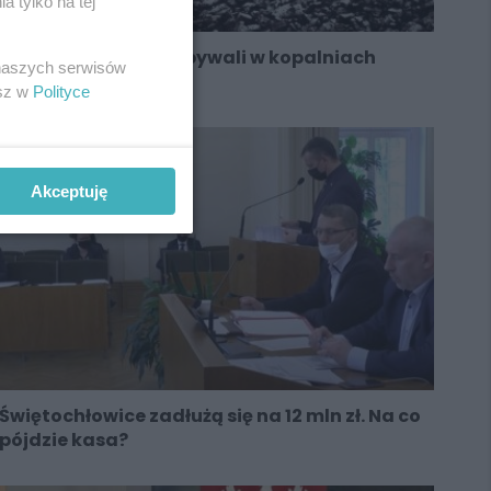
 tylko na tej
Służbę wojskową odbywali w kopalniach
 naszych serwisów
esz w
Polityce
Akceptuję
Świętochłowice zadłużą się na 12 mln zł. Na co
pójdzie kasa?