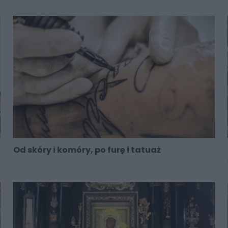
Od skóry i komóry, po furę i tatuaż