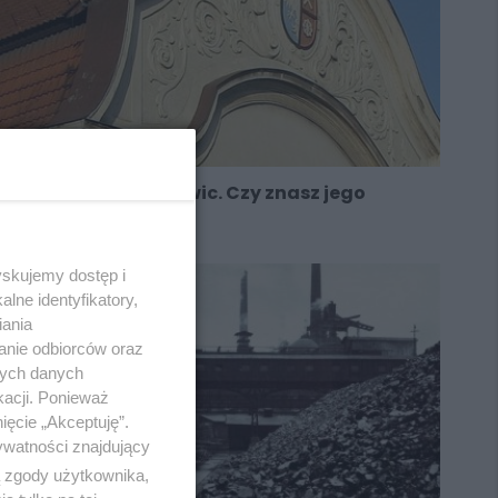
O herbie Świętochłowic. Czy znasz jego
historię?
yskujemy dostęp i
lne identyfikatory,
iania
anie odbiorców oraz
nych danych
kacji. Ponieważ
ięcie „Akceptuję”.
ywatności znajdujący
ą zgody użytkownika,