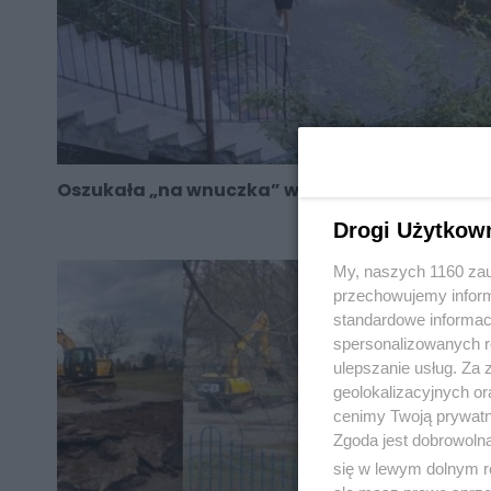
Oszukała „na wnuczka” w Świętochłowicach
Drogi Użytkow
My, naszych 1160 zau
przechowujemy informa
standardowe informac
spersonalizowanych re
ulepszanie usług. Za
geolokalizacyjnych or
cenimy Twoją prywatno
Zgoda jest dobrowoln
się w lewym dolnym r