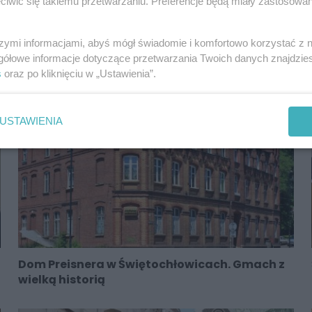
iwić się takiemu przetwarzaniu. Preferencje będą miały zastosowania
To było partnerstwo! Świętochłowice i
szymi informacjami, abyś mógł świadomie i komfortowo korzystać z
Holandię łączyło wiele
gółowe informacje dotyczące przetwarzania Twoich danych znajdzi
s
oraz po kliknięciu w „Ustawienia”.
USTAWIENIA
Dom Preisnera w Świętochłowicach. Gmach z
wielką historią