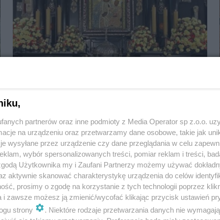
Sanktuaria maryjne w województwie śląskim
niku,
fanych partnerów oraz inne podmioty z Media Operator sp z.o.o. uz
cje na urządzeniu oraz przetwarzamy dane osobowe, takie jak unika
je wysyłane przez urządzenie czy dane przeglądania w celu zapewn
klam, wybór spersonalizowanych treści, pomiar reklam i treści, bad
 zgodą Użytkownika my i Zaufani Partnerzy możemy używać dokład
az aktywnie skanować charakterystykę urządzenia do celów identyfi
ść, prosimy o zgodę na korzystanie z tych technologii poprzez klikn
a i zawsze możesz ją zmienić/wycofać klikając przycisk ustawień pr
ogu strony
. Niektóre rodzaje przetwarzania danych nie wymagaj