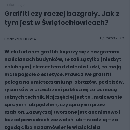
informacje
Graffiti czy raczej bazgroły. Jak z
tym jest w Świętochłowicach?
Redakcja NGS24
17/11/2023 - 18:23
Wielu ludziom graffiti kojarzy się z bazgrołami
na ścianach budynków, te zaś są tylko (niezbyt
chlubnym) elementem działania ludzi, co mają
małe pojęcie o estetyce. Prawdziwe graffiti
polega na umieszczaniu np. obrazów, podpisów,
rysunków w przestrzeni publicznej za pomocą
różnych technik. Najczęściej jest to „malowanie
sprayem lub pędzlem, czy sprayem przez
szablon. Zazwyczaj tworzone jest anonimowo i
bez odpowiednich zezwoleń lub – rzadziej – za
zgodą albo na zamówienie właściciela