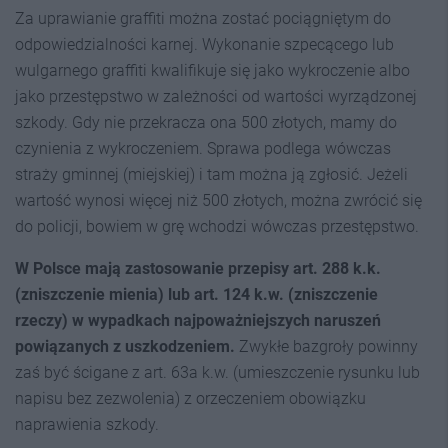
Za uprawianie graffiti można zostać pociągniętym do
odpowiedzialności karnej. Wykonanie szpecącego lub
wulgarnego graffiti kwalifikuje się jako wykroczenie albo
jako przestępstwo w zależności od wartości wyrządzonej
szkody. Gdy nie przekracza ona 500 złotych, mamy do
czynienia z wykroczeniem. Sprawa podlega wówczas
straży gminnej (miejskiej) i tam można ją zgłosić. Jeżeli
wartość wynosi więcej niż 500 złotych, można zwrócić się
do policji, bowiem w grę wchodzi wówczas przestępstwo.
W Polsce mają zastosowanie przepisy art. 288 k.k.
(zniszczenie mienia) lub art. 124 k.w. (zniszczenie
rzeczy) w wypadkach najpoważniejszych naruszeń
powiązanych z uszkodzeniem.
Zwykłe bazgroły powinny
zaś być ścigane z art. 63a k.w. (umieszczenie rysunku lub
napisu bez zezwolenia) z orzeczeniem obowiązku
naprawienia szkody.