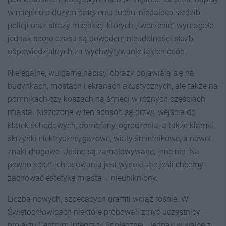
w miejscu o dużym natężeniu ruchu, niedaleko siedzib
policji oraz straży miejskiej, których „tworzenie” wymagało
jednak sporo czasu są dowodem nieudolności służb
odpowiedzialnych za wychwytywanie takich osób.
Nielegalne, wulgarne napisy, obrazy pojawiają się na
budynkach, mostach i ekranach akustycznych, ale także na
pomnikach czy koszach na śmieci w różnych częściach
miasta. Niszczone w ten sposób są drzwi, wejścia do
klatek schodowych, domofony, ogrodzenia, a także klamki,
skrzynki elektryczne, gazowe, wiaty śmietnikowe, a nawet
znaki drogowe. Jedne są zamalowywane, inne nie. Na
pewno koszt ich usuwania jest wysoki, ale jeśli chcemy
zachować estetykę miasta – nieunikniony.
Liczba nowych, szpecących graffiti wciąż rośnie. W
Świętochłowicach niektóre próbowali zmyć uczestnicy
projektu Centrum Integracji Społecznej. Jednak w walce z