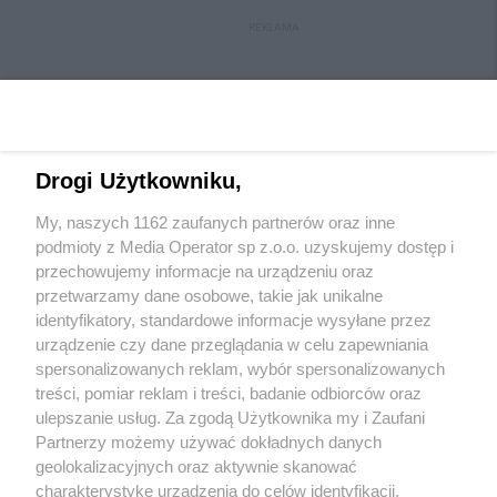
REKLAMA
Drogi Użytkowniku,
My, naszych 1162 zaufanych partnerów oraz inne
Wydawca mediów
lokalnych
podmioty z Media Operator sp z.o.o. uzyskujemy dostęp i
przechowujemy informacje na urządzeniu oraz
przetwarzamy dane osobowe, takie jak unikalne
identyfikatory, standardowe informacje wysyłane przez
urządzenie czy dane przeglądania w celu zapewniania
spersonalizowanych reklam, wybór spersonalizowanych
Nie zapomnij
treści, pomiar reklam i treści, badanie odbiorców oraz
zapoznać się z:
polityką prywatności
regulamin korzystania z portali
ulepszanie usług. Za zgodą Użytkownika my i Zaufani
Twoje
miasto
Skontakuj się
z nami
Partnerzy możemy używać dokładnych danych
Piekary Śląskie
Kontakt
geolokalizacyjnych oraz aktywnie skanować
Chorzów
Wydawca
charakterystykę urządzenia do celów identyfikacji.
Tarnowskie Góry
Redakcja