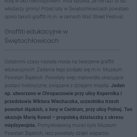
kolą w oko niechlujstwem. Inna sprawa, że nie razi to też
włodarzy gminy! Przed laty w Świętochłowicach powstało
sporo takich graffiti m.in. w ramach Wall Street Festival.
Graffiti edukacyjne w
Świętochłowicach
Ostatnimi czasy nastała moda na tworzenie graffiti
edukacyjnych. Zadania tego podjęło się m.in. Muzeum
Powstań Śląskich. Powstały więc malowidła ukazujące
postaci historyczne, związane z dziejami miasta.
Jeden
np. utworzono w Chropaczowie przy ulicy Kopernika i
przedstawia Wiktora Wiechaczka, uczestnika trzech
powstań śląskich, a inny w Centrum, przy ulicy Polnej. Ten
ukazuje Marię Kowol – propolską działaczkę z okresu
międzywojnia.
Pomysłodawcą murali było Muzeum
Powstań Śląskich, lecz powstały dzięki wsparciu