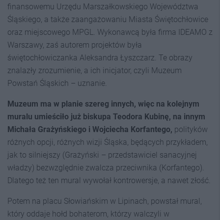
finansowemu Urzędu Marszałkowskiego Województwa
Śląskiego, a także zaangażowaniu Miasta Świętochłowice
oraz miejscowego MPGL. Wykonawcą była firma IDEAMO z
Warszawy, zaś autorem projektów była
świętochłowiczanka Aleksandra Łyszczarz. Te obrazy
znalazły zrozumienie, a ich inicjator, czyli Muzeum
Powstań Śląskich – uznanie.
Muzeum ma w planie szereg innych, więc na kolejnym
muralu umieściło już biskupa Teodora Kubinę, na innym
Michała Grażyńskiego i Wojciecha Korfantego,
polityków
różnych opcji, różnych wizji Śląska, będących przykładem,
jak to silniejszy (Grażyński – przedstawiciel sanacyjnej
władzy) bezwzględnie zwalcza przeciwnika (Korfantego).
Dlatego też ten mural wywołał kontrowersje, a nawet złość.
Potem na placu Słowiańskim w Lipinach, powstał mural,
który oddaje hołd bohaterom, którzy walczyli w