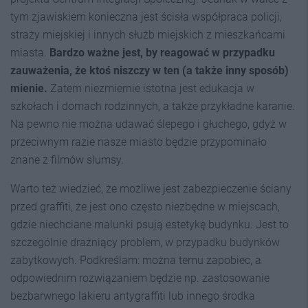
tym zjawiskiem konieczna jest ścisła współpraca policji,
straży miejskiej i innych służb miejskich z mieszkańcami
miasta.
Bardzo ważne jest, by reagować w przypadku
zauważenia, że ktoś niszczy w ten (a także inny sposób)
mienie.
Zatem niezmiernie istotna jest edukacja w
szkołach i domach rodzinnych, a także przykładne karanie.
Na pewno nie można udawać ślepego i głuchego, gdyż w
przeciwnym razie nasze miasto będzie przypominało
znane z filmów slumsy.
Warto też wiedzieć, że możliwe jest zabezpieczenie ściany
przed graffiti, że jest ono często niezbędne w miejscach,
gdzie niechciane malunki psują estetykę budynku. Jest to
szczególnie drażniący problem, w przypadku budynków
zabytkowych. Podkreślam: można temu zapobiec, a
odpowiednim rozwiązaniem będzie np. zastosowanie
bezbarwnego lakieru antygraffiti lub innego środka