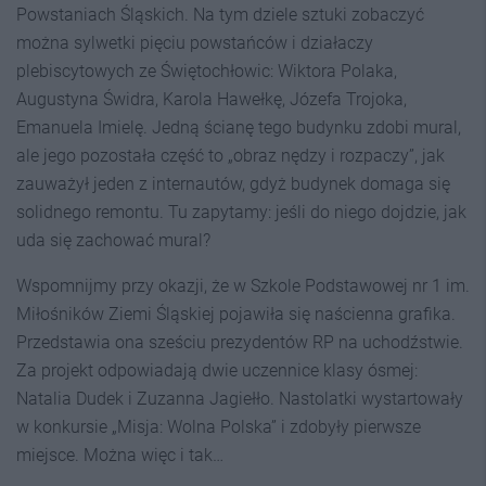
Powstaniach Śląskich. Na tym dziele sztuki zobaczyć
można sylwetki pięciu powstańców i działaczy
plebiscytowych ze Świętochłowic: Wiktora Polaka,
Augustyna Świdra, Karola Hawełkę, Józefa Trojoka,
Emanuela Imielę. Jedną ścianę tego budynku zdobi mural,
ale jego pozostała część to „obraz nędzy i rozpaczy”, jak
zauważył jeden z internautów, gdyż budynek domaga się
solidnego remontu. Tu zapytamy: jeśli do niego dojdzie, jak
uda się zachować mural?
Wspomnijmy przy okazji, że w Szkole Podstawowej nr 1 im.
Miłośników Ziemi Śląskiej pojawiła się naścienna grafika.
Przedstawia ona sześciu prezydentów RP na uchodźstwie.
Za projekt odpowiadają dwie uczennice klasy ósmej:
Natalia Dudek i Zuzanna Jagiełło. Nastolatki wystartowały
w konkursie „Misja: Wolna Polska” i zdobyły pierwsze
miejsce. Można więc i tak…