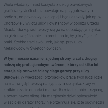
Wielu włodarzy miast korzysta z usług prawdziwych
grafficiarzy. Jeśli obraz powstaje na przygotowanym
podłożu, na pewno wyjdzie lepiej i będzie trwały, jak np. w
Chorzowie u wylotu ulicy Powstańców w pobliżu Urzędu
Miasta. Gorzej, jeśli tworzy się go na odpadającym tynku,
na „dziurawej” ścianie, po prostu po to, by „ukryć” jakieś
braki. Szybko traci swój urok, jak np. przy ulicy
Metalowców w Świętochłowicach.
W tym mieście uznanie, z jednej strony, a żal z drugiej
należą się profesjonalnym twórcom, którzy od kilku lat
starają się ratować ściany ciągu garaży przy ulicy
Bukowej.
W większości przypadków praca tych ludzi idzie
na marne, gdyż tworzą na sypiącym się tynku, który w
krótkim czasie odpada i malowidła miast zdobić – szpecą,
a potem nawet nikną. Na marginesie dziwi opieszałość
właścicieli garaży, którzy nie przejmują się, iż te budyneczki