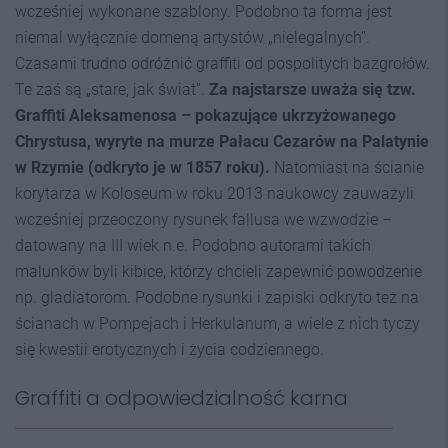
wcześniej wykonane szablony. Podobno ta forma jest
niemal wyłącznie domeną artystów „nielegalnych”.
Czasami trudno odróżnić graffiti od pospolitych bazgrołów.
Te zaś są „stare, jak świat”.
Za najstarsze uważa się tzw.
Graffiti Aleksamenosa – pokazujące ukrzyżowanego
Chrystusa, wyryte na murze Pałacu Cezarów na Palatynie
w Rzymie (odkryto je w 1857 roku).
Natomiast na ścianie
korytarza w Koloseum w roku 2013 naukowcy zauważyli
wcześniej przeoczony rysunek fallusa we wzwodzie –
datowany na III wiek n.e. Podobno autorami takich
malunków byli kibice, którzy chcieli zapewnić powodzenie
np. gladiatorom. Podobne rysunki i zapiski odkryto też na
ścianach w Pompejach i Herkulanum, a wiele z nich tyczy
się kwestii erotycznych i życia codziennego.
Graffiti a odpowiedzialność karna