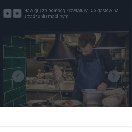
REKLAMA
Nawiguj za pomocą klawiatury, lub gestów na
urządzeniu mobilnym.
fot:
Już 24 lutego startuje II edycja Festiwalu