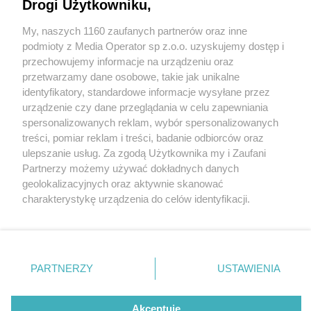
Restauracji Śląskich
Drogi Użytkowniku,
My, naszych 1160 zaufanych partnerów oraz inne
Wydawca mediów
lokalnych
podmioty z Media Operator sp z.o.o. uzyskujemy dostęp i
przechowujemy informacje na urządzeniu oraz
przetwarzamy dane osobowe, takie jak unikalne
1 / 5
identyfikatory, standardowe informacje wysyłane przez
urządzenie czy dane przeglądania w celu zapewniania
Już 24 lutego startuje II
spersonalizowanych reklam, wybór spersonalizowanych
Nie zapomnij
treści, pomiar reklam i treści, badanie odbiorców oraz
edycja Festiwalu Restauracji
zapoznać się z:
polityką prywatności
regulamin korzystania z portali
ulepszanie usług. Za zgodą Użytkownika my i Zaufani
Twoje
miasto
Skontakuj się
z nami
Śląskich
Partnerzy możemy używać dokładnych danych
Piekary Śląskie
Kontakt
geolokalizacyjnych oraz aktywnie skanować
Chorzów
Wydawca
charakterystykę urządzenia do celów identyfikacji.
Tarnowskie Góry
Redakcja
Ruda Śląska
Newsletter
Ponieważ cenimy Twoją prywatność, prosimy o zgodę na
Świętochłowice
Reklama
korzystanie z tych technologii poprzez kliknięcie
Tychy
„Akceptuję”. Zgoda jest dobrowolna i zawsze możesz ją
Bytom
Katowice
zmienić/wycofać klikając przycisk ustawień prywatności
REKLAMA
PARTNERZY
USTAWIENIA
Gliwice
znajdujący się w lewym dolnym rogu strony
. Niektóre
Zabrze
Zagłębie
rodzaje przetwarzania danych nie wymagają zgody
użytkownika, ale masz prawo sprzeciwić się takiemu
Akceptuję