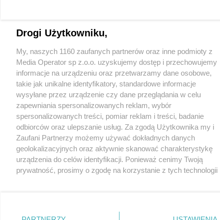
Drogi Użytkowniku,
My, naszych 1160 zaufanych partnerów oraz inne podmioty z
Media Operator sp z.o.o. uzyskujemy dostęp i przechowujemy
informacje na urządzeniu oraz przetwarzamy dane osobowe,
takie jak unikalne identyfikatory, standardowe informacje
wysyłane przez urządzenie czy dane przeglądania w celu
zapewniania spersonalizowanych reklam, wybór
spersonalizowanych treści, pomiar reklam i treści, badanie
odbiorców oraz ulepszanie usług. Za zgodą Użytkownika my i
Zaufani Partnerzy możemy używać dokładnych danych
geolokalizacyjnych oraz aktywnie skanować charakterystykę
urządzenia do celów identyfikacji. Ponieważ cenimy Twoją
prywatność, prosimy o zgodę na korzystanie z tych technologii
poprzez kliknięcie „Akceptuję”. Zgoda jest dobrowolna i zawsze
możesz ją zmienić/wycofać klikając przycisk ustawień
prywatności znajdujący się w lewym dolnym rogu strony
.
Niektóre rodzaje przetwarzania danych nie wymagają zgody
PARTNERZY
USTAWIENIA