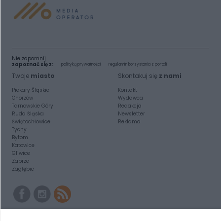
Nie zapomnij
zapoznać się z:
polityką prywatności
regulamin korzystania z portali
Twoje
miasto
Skontakuj się
z nami
Piekary Śląskie
Kontakt
Chorzów
Wydawca
Tarnowskie Góry
Redakcja
Ruda Śląska
Newsletter
Świętochłowice
Reklama
Tychy
Bytom
Katowice
Gliwice
Zabrze
Zagłębie