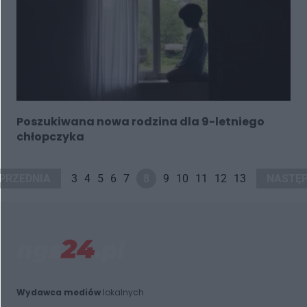
Poszukiwana nowa rodzina dla 9-letniego
chłopczyka
PRZEDNIA
3
4
5
6
7
8
9
10
11
12
13
NASTĘ
Wydawca mediów
lokalnych