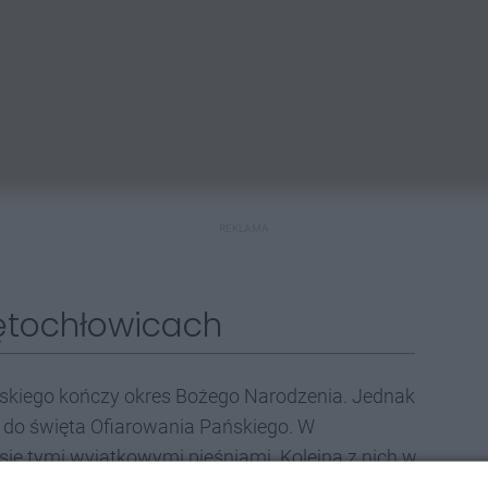
REKLAMA
ętochłowicach
ańskiego kończy okres Bożego Narodzenia. Jednak
i do święta Ofiarowania Pańskiego. W
 się tymi wyjątkowymi pieśniami. Kolejna z nich w
św. Józefa Robotnika w dzielnicy Zgoda (ul. Wojska