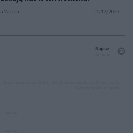
la Ważna
11/12/2025
Napisz
do mnie
,
boże narodzenie 2025,
świętochłowice kościół św. józefa,
świętochłowice zgoda,
REKLAMA
REKLAMA