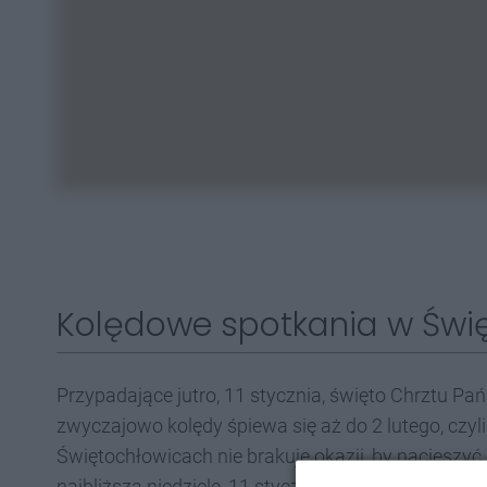
Kolędowe spotkania w Świ
Przypadające jutro, 11 stycznia, święto Chrztu P
zwyczajowo kolędy śpiewa się aż do 2 lutego, czyl
Świętochłowicach nie brakuje okazji, by nacieszyć
najbliższą niedzielę, 11 stycznia. W kościele pw. 