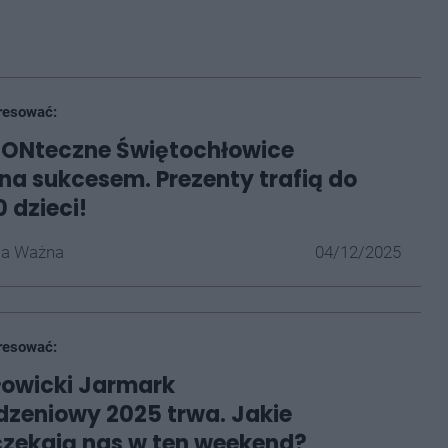
resować:
IONteczne Świętochłowice
a sukcesem. Prezenty trafią do
 dzieci!
la Ważna
04/12/2025
resować:
łowicki Jarmark
zeniowy 2025 trwa. Jakie
czekają nas w ten weekend?