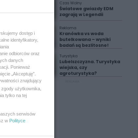
Czas Wolny
Światowe gwiazdy EDM
zagrają w Legendii
Reklama
yskujemy dostęp i
Kranówka vs woda
butelkowana – wyniki
lne identyfikatory,
badań są bezlitosne!
iania
anie odbiorców oraz
Turystyka
nych danych
Lubelszczyzna. Turystyka
kacji. Ponieważ
wiejska, czy
agroturystyka?
ięcie „Akceptuję”.
ywatności znajdujący
REKLAMA
ą zgody użytkownika,
 tylko na tej
 naszych serwisów
esz w
Polityce