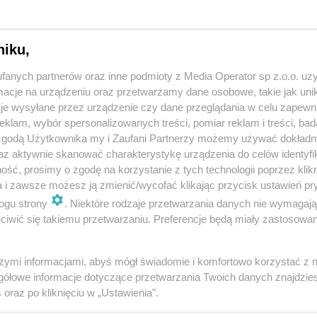
ert. Przed gośćmi wystąpi zespół De Silvers.
 jest wolny.
niku,
się kolędami. Tak było na przykład we wtorek, 6
fanych partnerów oraz inne podmioty z Media Operator sp z.o.o. uz
Chropaczowie. Odbyły się tam jasełka pt. "Podróż
cje na urządzeniu oraz przetwarzamy dane osobowe, takie jak unika
je wysyłane przez urządzenie czy dane przeglądania w celu zapewn
odstawowej z Oddziałami Integracyjnymi nr 17.
klam, wybór spersonalizowanych treści, pomiar reklam i treści, bad
nkursu Kolęd i Pastorałek.
 zgodą Użytkownika my i Zaufani Partnerzy możemy używać dokład
az aktywnie skanować charakterystykę urządzenia do celów identyfi
ść, prosimy o zgodę na korzystanie z tych technologii poprzez klikn
a i zawsze możesz ją zmienić/wycofać klikając przycisk ustawień pr
ybyli świętować, za wspólną modlitwę i radosne
ogu strony
. Niektóre rodzaje przetwarzania danych nie wymagaj
iwić się takiemu przetwarzaniu. Preferencje będą miały zastosowania
gospodarze.
szymi informacjami, abyś mógł świadomie i komfortowo korzystać z
gółowe informacje dotyczące przetwarzania Twoich danych znajdzi
 Serca Pana Jezusa w Piaśnikach wystąpił
s
oraz po kliknięciu w „Ustawienia”.
azły się oczywiście kolędy oraz pastorałki.