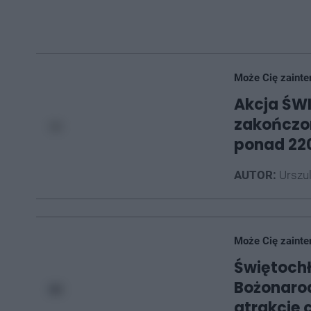
Może Cię zainte
Akcja ŚW
zakończon
ponad 220
AUTOR:
Urszu
Może Cię zainte
Świętoch
Bożonarod
atrakcje 