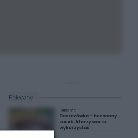
REKLAMA
Polecane
Reklama
Deszczówka – bezcenny
zasób, którzy warto
wykorzystać