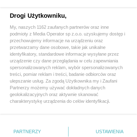
Drogi Użytkowniku,
My, naszych 1162 zaufanych partnerów oraz inne
Wydawca mediów
lokalnych
podmioty z Media Operator sp z.o.o. uzyskujemy dostęp i
przechowujemy informacje na urządzeniu oraz
przetwarzamy dane osobowe, takie jak unikalne
identyfikatory, standardowe informacje wysyłane przez
urządzenie czy dane przeglądania w celu zapewniania
spersonalizowanych reklam, wybór spersonalizowanych
Nie zapomnij
treści, pomiar reklam i treści, badanie odbiorców oraz
zapoznać się z:
polityką prywatności
regulamin korzystania z portali
ulepszanie usług. Za zgodą Użytkownika my i Zaufani
Twoje
miasto
Skontakuj się
z nami
Partnerzy możemy używać dokładnych danych
Piekary Śląskie
Kontakt
geolokalizacyjnych oraz aktywnie skanować
Chorzów
Wydawca
charakterystykę urządzenia do celów identyfikacji.
Tarnowskie Góry
Redakcja
Ruda Śląska
Newsletter
Ponieważ cenimy Twoją prywatność, prosimy o zgodę na
Świętochłowice
Reklama
korzystanie z tych technologii poprzez kliknięcie
Tychy
„Akceptuję”. Zgoda jest dobrowolna i zawsze możesz ją
Bytom
Katowice
zmienić/wycofać klikając przycisk ustawień prywatności
PARTNERZY
USTAWIENIA
Gliwice
znajdujący się w lewym dolnym rogu strony
. Niektóre
Zabrze