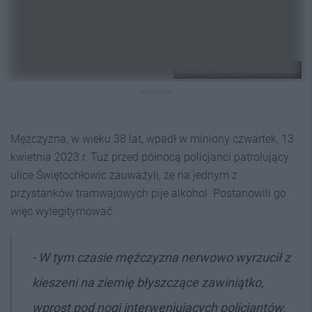
fot. KMP w Świętochłowicach
REKLAMA
Mężczyzna, w wieku 38 lat, wpadł w miniony czwartek, 13
kwietnia 2023 r. Tuż przed północą policjanci patrolujący
ulice Świętochłowic zauważyli, że na jednym z
przystanków tramwajowych pije alkohol. Postanowili go
więc wylegitymować.
- W tym czasie mężczyzna nerwowo wyrzucił z
kieszeni na ziemię błyszczące zawiniątko,
wprost pod nogi interweniujących policjantów.