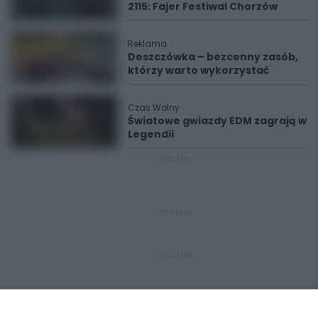
2115: Fajer Festiwal Chorzów
Reklama
Deszczówka – bezcenny zasób,
którzy warto wykorzystać
Czas Wolny
Światowe gwiazdy EDM zagrają w
Legendii
REKLAMA
REKLAMA
REKLAMA