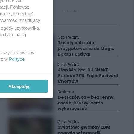
nych danych
kacji. Ponieważ
REKLAMA
ięcie „Akceptuję”.
ywatności znajdujący
Polecane
ą zgody użytkownika,
 tylko na tej
Czas Wolny
Trwają ostatnie
przygotowania do Magic
 naszych serwisów
Beats Festival
esz w
Polityce
Czas Wolny
Alan Walker, DJ SNAKE,
Bedoes 2115: Fajer Festiwal
Chorzów
Akceptuję
Reklama
Deszczówka – bezcenny
zasób, którzy warto
wykorzystać
Czas Wolny
Światowe gwiazdy EDM
zagrają w Legendii