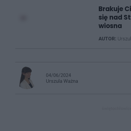
Brakuje C
się nad S
wiosna
AUTOR:
Urszu
04/06/2024
Urszula
Ważna
świętochłowice