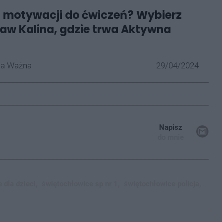
i motywacji do ćwiczeń? Wybierz
taw Kalina, gdzie trwa Aktywna
la Ważna
29/04/2024
Napisz
do mnie
 dla dzieci,
świętochłowice sp nr 1,
świętochłowice policja,