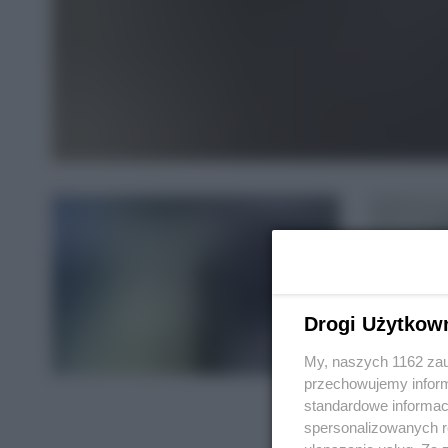
Drogi Użytkow
My, naszych 1162 zau
przechowujemy informa
standardowe informac
spersonalizowanych re