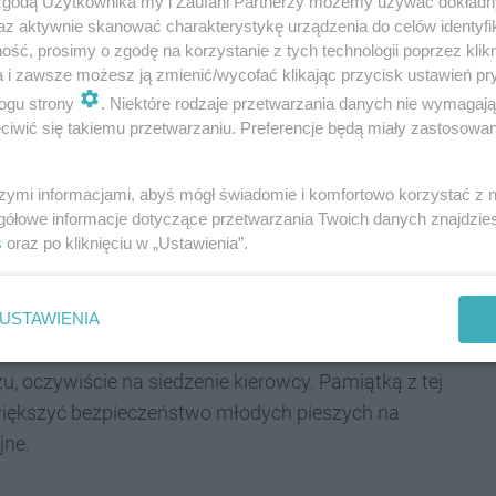
 zgodą Użytkownika my i Zaufani Partnerzy możemy używać dokład
az aktywnie skanować charakterystykę urządzenia do celów identyfi
ść, prosimy o zgodę na korzystanie z tych technologii poprzez klikn
a i zawsze możesz ją zmienić/wycofać klikając przycisk ustawień pr
ogu strony
. Niektóre rodzaje przetwarzania danych nie wymagaj
iwić się takiemu przetwarzaniu. Preferencje będą miały zastosowania
hoć maluchy co nieco mają pewnie na sumieniu (jak
Za to ze sporą ilością dobrej zabawy. W ramach
szymi informacjami, abyś mógł świadomie i komfortowo korzystać z
 SP nr 1 zapraszają do siebie mamy i tatów, by
gółowe informacje dotyczące przetwarzania Twoich danych znajdzi
ciem stał się ojciec jednego z uczniów klasy 1as.
s
oraz po kliknięciu w „Ustawienia”.
u. Razem z nim przydreptał również lubiany przez
USTAWIENIA
ych. Pozwolili dzieciom zobaczyć i potrzymać strój
u, oczywiście na siedzenie kierowcy. Pamiątką z tej
większyć bezpieczeństwo młodych pieszych na
jne.