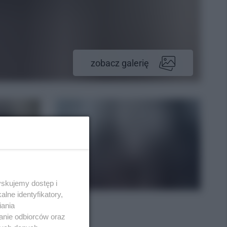
zobacz galerię
yskujemy dostęp i
lne identyfikatory,
iania
anie odbiorców oraz