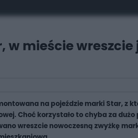
, w mieście wreszcie
ontowana na pojeździe marki Star, z któr
wej. Choć korzystało to chyba za dużo 
owano wreszcie nowoczesną zwyżkę marki
 mieszkaniowa.