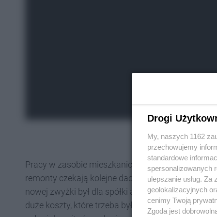
Drogi Użytkow
My, naszych 1162 zau
przechowujemy informa
standardowe informac
Pracy w zasobie mieszkaniowym tradycyjnie jest 
spersonalizowanych re
remonty czekają kolejne dachy, naprawy ścian i i
ulepszanie usług. Za
geolokalizacyjnych or
nowej zwyżki był dla spółki absolutną koniecznoś
cenimy Twoją prywatno
duże koszty, które trzeba było do tej pory ponosić
Zgoda jest dobrowoln