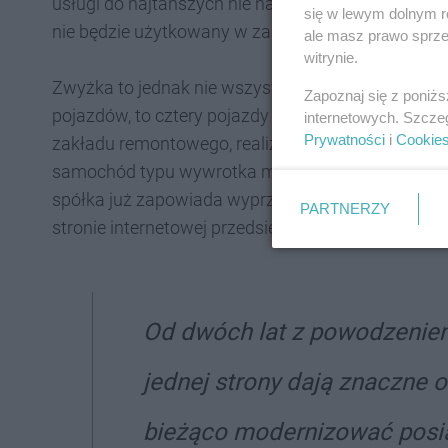
usługi do najtańszych nie należą. Spółka będzie 
się w lewym dolnym r
nie będzie użytkowany w zasobie i dzięki temu zw
ale masz prawo sprzec
witrynie.
Zwyżka to jednak nie wszystko. Na ulicach Święt
Zapoznaj się z poniż
pojazdów, to cztery pojazdy typu Van - marki Dac
internetowych. Szcze
Prywatności
i
Cookie
zakładu remontowego, realizującym bezpośrednio
samochód typu wywrotka marki Renault Master - 
spółka już zapowiada wyprzedaż dotychczasowych
PARTNERZY
stronie internetowej przedsiębiorstwa. Dewiza zar
Od dwóch lat z powodzeniem
jednej strony dają znaczne o
bieżąco modernizować posia