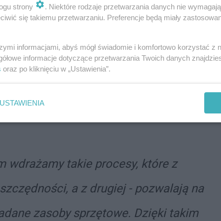
także wymajmować sprzęt komercyjnie w czasie, gdy
ogu strony
. Niektóre rodzaje przetwarzania danych nie wymagaj
iększy swoje przychody.
iwić się takiemu przetwarzaniu. Preferencje będą miały zastosowania
ochłowic będzie można zauważyć także kilka innych
szymi informacjami, abyś mógł świadomie i komfortowo korzystać z
ia Dokker, które będą służyły pracownikom fizycznym
gółowe informacje dotyczące przetwarzania Twoich danych znajdzi
s
oraz po kliknięciu w „Ustawienia”.
 prace na zasobie mieszkaniowym. Ponadto
czytamy na stronie internetowej MPGL. Jednocześnie
 pojazdów. Ogłoszenia wkrótce mają się pojawić na
USTAWIENIA
ządu jest jednoznaczna:
 wdrażamy takie procesy, które z
szczędności, a z drugiej - pozwalają na
dane zasoby sprzętowe. Dzięki takim