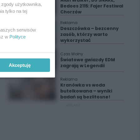
Alan Walker, DJ SNAKE,
ą zgody użytkownika,
Bedoes 2115: Fajer Festiwal
 tylko na tej
Chorzów
Reklama
Deszczówka – bezcenny
 naszych serwisów
zasób, którzy warto
esz w
Polityce
wykorzystać
Czas Wolny
Światowe gwiazdy EDM
zagrają w Legendii
Akceptuję
Reklama
Kranówka vs woda
butelkowana – wyniki
badań są bezlitosne!
REKLAMA