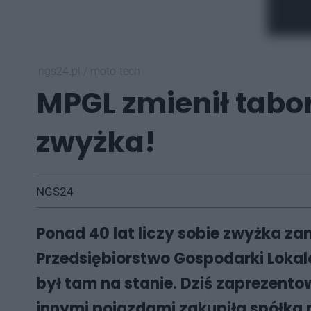
ngs24.pl
/
moto-tech
MPGL zmienił tabor
zwyżka!
NGS24
Ponad 40 lat liczy sobie zwyżka zam
Przedsiębiorstwo Gospodarki Lokalo
był tam na stanie. Dziś zaprezent
innymi pojazdami zakupiła spółka