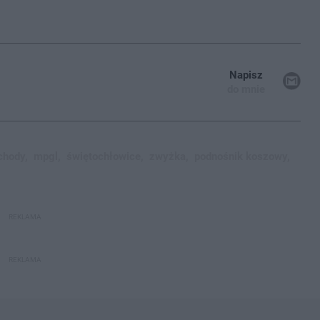
Napisz
do mnie
hody,
mpgl,
świętochłowice,
zwyżka,
podnośnik koszowy,
REKLAMA
REKLAMA