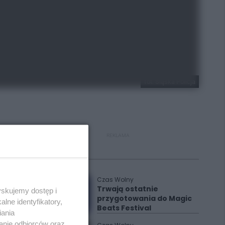
fot. Śląska Policja
REKLAMA
Polecane
Czas Wolny
Trwają ostatnie
yskujemy dostęp i
przygotowania do Magic
lne identyfikatory,
Beats Festival
iania
anie odbiorców oraz