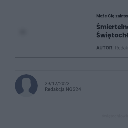
Może Cię zainte
Śmierteln
Świętoch
AUTOR:
Redak
29/12/2022
Redakcja
NGS24
świętochłowic