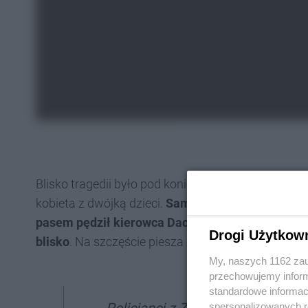
Blisko tragedii było pod koniec września na ul. De
kobieta z dwójką dzieci.
Samochody na prawym pasi
pasem pędził kierowca Daci. Na filmie udostępnio
Drogi Użytkow
blisko
. Na szczęście piesza zachowała ostrożność
My, naszych 1162 zau
przechowujemy informa
standardowe informac
spersonalizowanych re