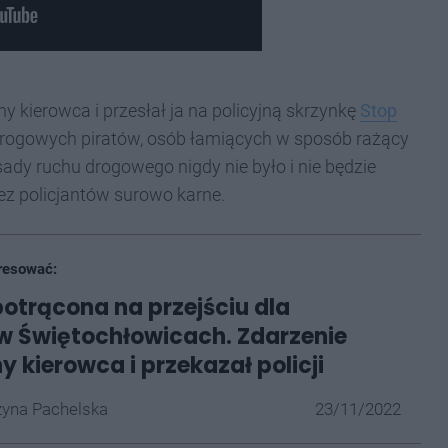
kierowca i przesłał ja na policyjną skrzynkę
Stop
 drogowych piratów, osób łamiących w sposób rażący
ady ruchu drogowego nigdy nie było i nie będzie
ez policjantów surowo karne.
resować:
potrącona na przejściu dla
w Świętochłowicach. Zdarzenie
y kierowca i przekazał policji
yna Pachelska
23/11/2022