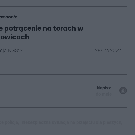
resować:
e potrącenie na torach w
łowicach
cja NGS24
28/12/2022
Napisz
do mnie
e policja,
niebezpieczna sytuacja na przejściu dla pieszych,