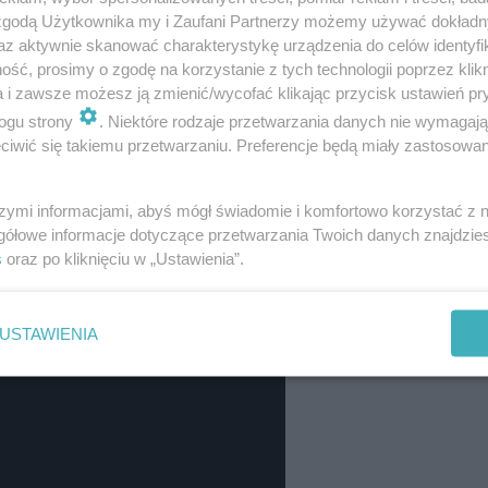
za kierownicą siedział 67-letni mieszkaniec
 zgodą Użytkownika my i Zaufani Partnerzy możemy używać dokład
owodowanie zagrożenia bezpieczeństwa w
az aktywnie skanować charakterystykę urządzenia do celów identyfi
ść, prosimy o zgodę na korzystanie z tych technologii poprzez klikn
 pojazdów, które zatrzymały się, żeby ustąpić
a i zawsze możesz ją zmienić/wycofać klikając przycisk ustawień pr
stał 2500 zł mandatem i 15 punktami –
ogu strony
. Niektóre rodzaje przetwarzania danych nie wymagaj
iwić się takiemu przetwarzaniu. Preferencje będą miały zastosowania
szymi informacjami, abyś mógł świadomie i komfortowo korzystać z
gółowe informacje dotyczące przetwarzania Twoich danych znajdzi
s
oraz po kliknięciu w „Ustawienia”.
USTAWIENIA