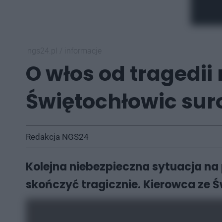
ngs24.pl
/
informacje
O włos od tragedii
Świętochłowic su
Redakcja NGS24
Kolejna niebezpieczna sytuacja na 
skończyć tragicznie. Kierowca ze 