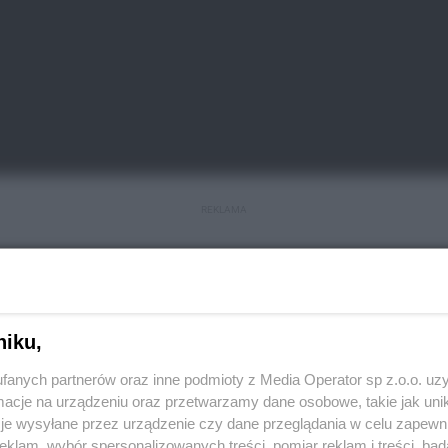
REKLAMA
 Gaulle'a w Zabrzu. Do przejścia dla pieszych podeszła
e zatrzymały się, by przepuścić pieszą, ale lewym
nym przez śląską policję widać, że do tragedii było
niku,
.
fanych partnerów oraz inne podmioty z Media Operator sp z.o.o. uz
cje na urządzeniu oraz przetwarzamy dane osobowe, takie jak unika
je wysyłane przez urządzenie czy dane przeglądania w celu zapewn
klam, wybór spersonalizowanych treści, pomiar reklam i treści, bad