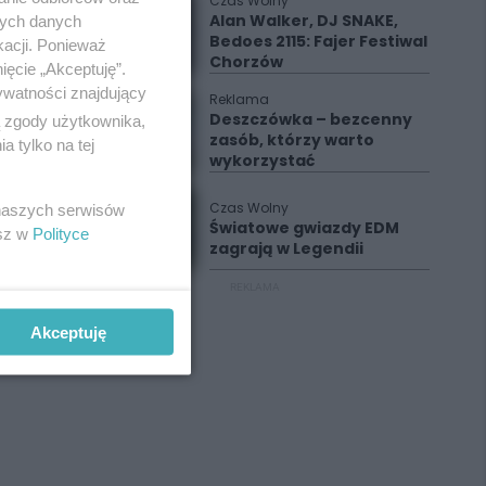
Czas Wolny
Alan Walker, DJ SNAKE,
nych danych
Bedoes 2115: Fajer Festiwal
kacji. Ponieważ
Chorzów
ięcie „Akceptuję”.
ywatności znajdujący
Reklama
Deszczówka – bezcenny
ą zgody użytkownika,
zasób, którzy warto
 tylko na tej
wykorzystać
Czas Wolny
 naszych serwisów
Światowe gwiazdy EDM
esz w
Polityce
zagrają w Legendii
REKLAMA
Akceptuję