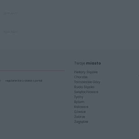
REKLAMA
REKLAMA
Twoje
miasto
Piekary Śląskie
Chorzów
i
regulamin korzystania z portali
Tarnowskie Góry
Ruda Śląska
Świętochłowice
Tychy
Bytom
Katowice
Gliwice
Zabrze
Zagłębie