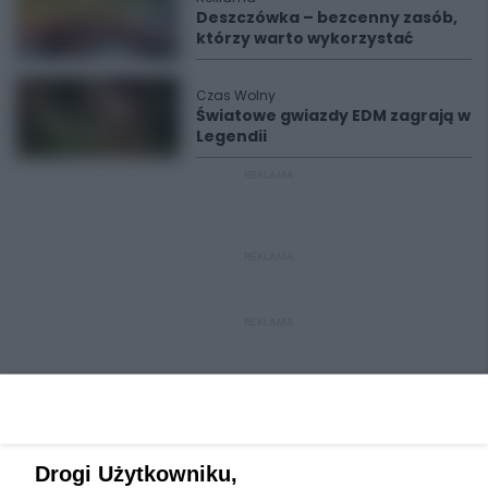
Deszczówka – bezcenny zasób,
którzy warto wykorzystać
Czas Wolny
Światowe gwiazdy EDM zagrają w
Legendii
REKLAMA
REKLAMA
REKLAMA
Drogi Użytkowniku,