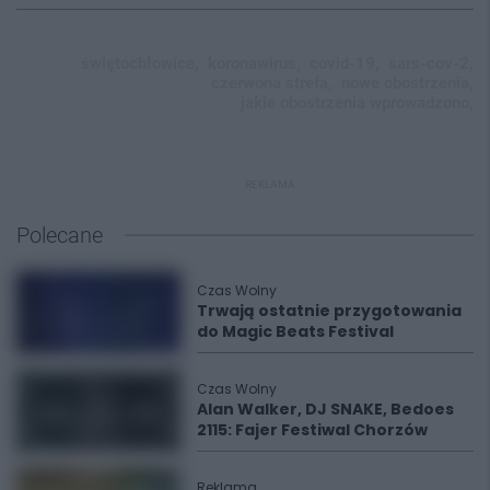
świętochłowice,
koronawirus,
covid-19,
sars-cov-2,
czerwona strefa,
nowe obostrzenia,
jakie obostrzenia wprowadzono,
REKLAMA
Polecane
Czas Wolny
Trwają ostatnie przygotowania
do Magic Beats Festival
Czas Wolny
Alan Walker, DJ SNAKE, Bedoes
2115: Fajer Festiwal Chorzów
Reklama