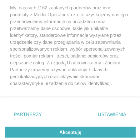
My, naszych 1162 zaufanych partnerów oraz inne
Wydawca mediów
lokalnych
podmioty z Media Operator sp z.o.o. uzyskujemy dostęp i
przechowujemy informacje na urządzeniu oraz
przetwarzamy dane osobowe, takie jak unikalne
identyfikatory, standardowe informacje wysyłane przez
urządzenie czy dane przeglądania w celu zapewniania
spersonalizowanych reklam, wybór spersonalizowanych
Nie zapomnij
treści, pomiar reklam i treści, badanie odbiorców oraz
zapoznać się z:
polityką prywatności
regulamin korzystania z portali
ulepszanie usług. Za zgodą Użytkownika my i Zaufani
Twoje
miasto
Skontakuj się
z nami
Partnerzy możemy używać dokładnych danych
Piekary Śląskie
Kontakt
geolokalizacyjnych oraz aktywnie skanować
Chorzów
Wydawca
charakterystykę urządzenia do celów identyfikacji.
Tarnowskie Góry
Redakcja
Ruda Śląska
Newsletter
Ponieważ cenimy Twoją prywatność, prosimy o zgodę na
Świętochłowice
Reklama
korzystanie z tych technologii poprzez kliknięcie
Tychy
„Akceptuję”. Zgoda jest dobrowolna i zawsze możesz ją
Bytom
Katowice
zmienić/wycofać klikając przycisk ustawień prywatności
PARTNERZY
USTAWIENIA
Gliwice
znajdujący się w lewym dolnym rogu strony
. Niektóre
Zabrze
Zagłębie
rodzaje przetwarzania danych nie wymagają zgody
Akceptuję
użytkownika, ale masz prawo sprzeciwić się takiemu
przetwarzaniu. Preferencje będą miały zastosowania tylko