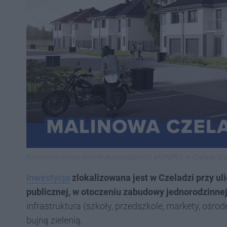
Kameralne osiedle domów jednorodzinnych MUROPOL w Czeladzi przy
Inwestycja
zlokalizowana jest w Czeladzi przy ul
publicznej, w otoczeniu zabudowy jednorodzinnej
infrastruktura (szkoły, przedszkole, markety, ośro
bujną zielenią.