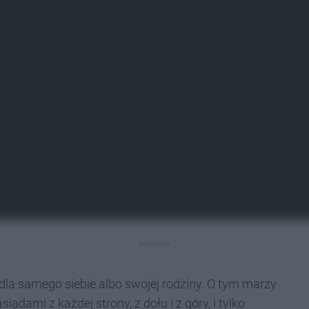
REKLAMA
 dla samego siebie albo swojej rodziny. O tym marzy
adami z każdej strony, z dołu i z góry, i tylko