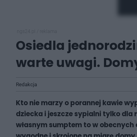
ngs24.pl
/
reklama
Osiedla jednorodzi
warte uwagi. Domy
Redakcja
Kto nie marzy o porannej kawie wy
dziecka i jeszcze sypialni tylko dl
własnym sumptem to w obecnych cz
wygodne i skrojone na miarę domy 