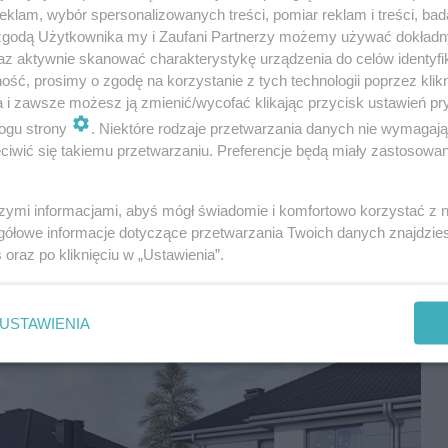
klam, wybór spersonalizowanych treści, pomiar reklam i treści, bad
 w dobrej lokalizacji, być wykonana z jakościowych
 zgodą Użytkownika my i Zaufani Partnerzy możemy używać dokład
le lat. Trudny wybór, mamy nadzieję, że nasze
az aktywnie skanować charakterystykę urządzenia do celów identyfi
ść, prosimy o zgodę na korzystanie z tych technologii poprzez klikn
a i zawsze możesz ją zmienić/wycofać klikając przycisk ustawień pr
siedlach na Śląsku i w Zagłębiu:
ogu strony
. Niektóre rodzaje przetwarzania danych nie wymagaj
iwić się takiemu przetwarzaniu. Preferencje będą miały zastosowania
jednorodzinnych
szymi informacjami, abyś mógł świadomie i komfortowo korzystać z
. Malinowej/Chmielnej
gółowe informacje dotyczące przetwarzania Twoich danych znajdzi
s
oraz po kliknięciu w „Ustawienia”.
USTAWIENIA