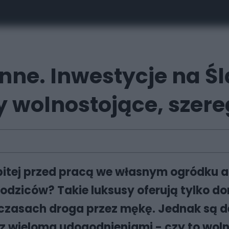
nne. Inwestycje na Śl
 wolnostojące, szere
pitej przed pracą we własnym ogródku 
a rodziców? Takie luksusy oferują tylko
asach droga przez mękę. Jednak są dew
z wieloma udogodnieniami - czy to wol