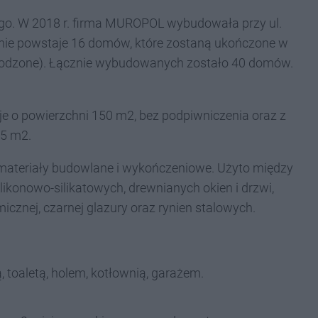
nego. W 2018 r. firma MUROPOL wybudowała przy ul.
cnie powstaje 16 domów, które zostaną ukończone w
grodzone). Łącznie wybudowanych zostało 40 domów.
 o powierzchni 150 m2, bez podpiwniczenia oraz z
25 m2.
 materiały budowlane i wykończeniowe. Użyto między
ikonowo-silikatowych, drewnianych okien i drzwi,
nej, czarnej glazury oraz rynien stalowych.
, toaletą, holem, kotłownią, garażem.