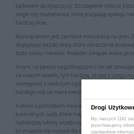
balkonem do dyspozycji. Szczególnie rodzice, któr
single czy małżeństwa, które pożądają spokoju ta
bardziej slow.
Rozwiązaniem jest zamiana mieszkania na dom. S
doglądając każdej ekipy, która wkracza na budowę.
dużo czasu i nerwów. Niejeden związek ledwo prz
Innym, na pewno wygodniejszym i nie tak stresuj
na nowym osiedlu, tym bardziej, że jest z czego
szeregowej z niedużym ogródkiem albo wolnostojąc
każdego coś na miarę kieszeni i potrzeb.
A skoro o potrzebach mowa, to oczywiście dom 
Drogi Użytkow
konkretnych osób, które mają w nim zamieszkać. N
My, naszych 1162 zau
najbardziej lubimy przebywać razem. Gdy z kolei k
przechowujemy informa
by znalazło się miejsce dla majsterkowicza czy fan
standardowe informac