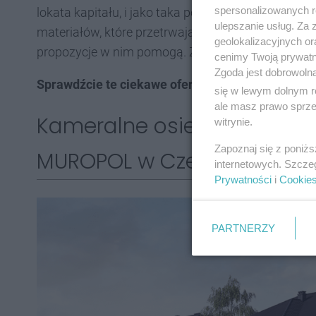
spersonalizowanych re
lokata kapitału, i jako taka powinna znajdować się
ulepszanie usług. Za
materiałów, które przetrwają w dobrej kondycji wie
geolokalizacyjnych or
propozycje w nim pomogą. Zobaczcie.
cenimy Twoją prywatno
Zgoda jest dobrowoln
Sprawdźcie te ciekawe oferty domów na nowych o
się w lewym dolnym r
ale masz prawo sprzec
Kameralne osiedle domów 
witrynie.
Zapoznaj się z poniż
MUROPOL w Czeladzi przy ul
internetowych. Szcze
Prywatności
i
Cookie
PARTNERZY