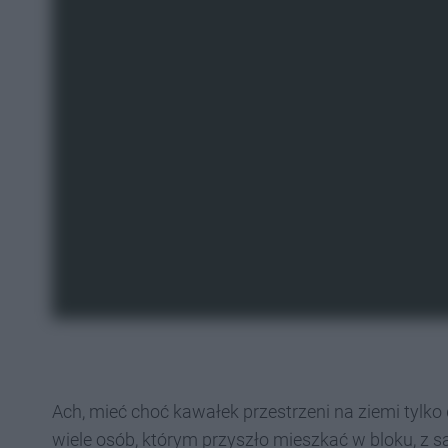
Ach, mieć choć kawałek przestrzeni na ziemi tylko
wiele osób, którym przyszło mieszkać w bloku, z sąsi