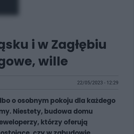
ąsku i w Zagłębiu
gowe, wille
22/05/2023 - 12:29
albo o osobnym pokoju dla każdego
 domy. Niestety, budowa domu
eloperzy, którzy oferują
nostojące, czy w zabudowie