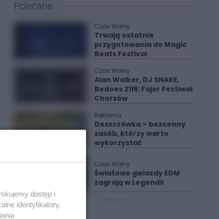
Polecane
Czas Wolny
Trwają ostatnie
przygotowania do Magic
Beats Festival
Czas Wolny
Alan Walker, DJ SNAKE,
Bedoes 2115: Fajer Festiwal
Chorzów
Reklama
Deszczówka – bezcenny
zasób, którzy warto
wykorzystać
Czas Wolny
Światowe gwiazdy EDM
zagrają w Legendii
yskujemy dostęp i
REKLAMA
lne identyfikatory,
iania