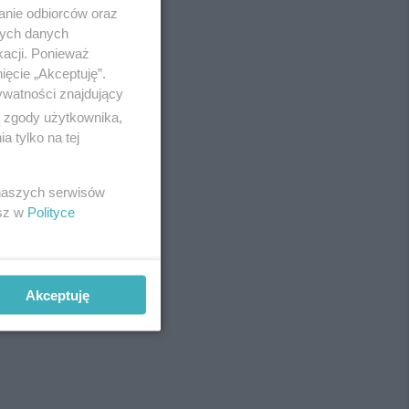
anie odbiorców oraz
nych danych
kacji. Ponieważ
ięcie „Akceptuję”.
ywatności znajdujący
ą zgody użytkownika,
 tylko na tej
 naszych serwisów
esz w
Polityce
Akceptuję