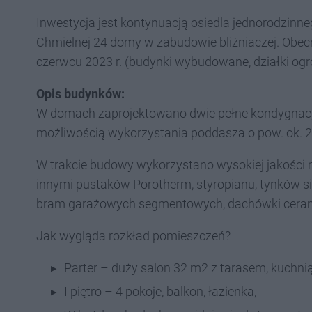
Inwestycja jest kontynuacją osiedla jednorodzin
Chmielnej 24 domy w zabudowie bliźniaczej. Obe
czerwcu 2023 r. (budynki wybudowane, działki o
Opis budynków:
W domach zaprojektowano dwie pełne kondygnacje
możliwością wykorzystania poddasza o pow. ok. 
W trakcie budowy wykorzystano wysokiej jakości
innymi pustaków Porotherm, styropianu, tynków sil
bram garażowych segmentowych, dachówki ceramicz
Jak wygląda rozkład pomieszczeń?
Parter – duży salon 32 m2 z tarasem, kuchnią
I piętro – 4 pokoje, balkon, łazienka,