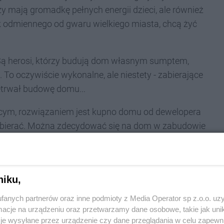
zy mają gromadkę pełnych energii dzieci, ale również
k odmiennego od gwaru wielkiego miasta, chcą żyć
ą herosi, którzy budują dom własnym sumptem,
 To oczywiście wykonalne, ale niestety - zabierające
etrwał budowę domu...
ącym, rozwiązaniem jest kupno domu od dewelopera
 wybierać. Można zdecydować się na dom w zabudowie
y lub nawet willę z działką 3000-metrową. Dla
przede wszystkim musi być dopasowany do
niku,
ie ma co inwestować w wielkie powierzchnie, jeśli
fanych partnerów oraz inne podmioty z Media Operator sp z.o.o. uz
ażdy ma swoje pasje, warto kupić dom ciut większy,
cje na urządzeniu oraz przetwarzamy dane osobowe, takie jak unika
ki jogi. Jednak dom, jak każda nieruchomość, to też
je wysyłane przez urządzenie czy dane przeglądania w celu zapewn