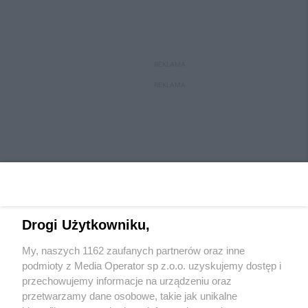
REKLAMA
REKLAMA
Drogi Użytkowniku,
My, naszych 1162 zaufanych partnerów oraz inne
Wydawca mediów
lokalnych
podmioty z Media Operator sp z.o.o. uzyskujemy dostęp i
przechowujemy informacje na urządzeniu oraz
przetwarzamy dane osobowe, takie jak unikalne