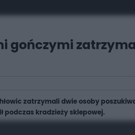
mi gończymi zatrzyma
chłowic zatrzymali dwie osoby poszukiw
dł podczas kradzieży sklepowej.