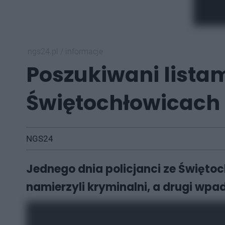
ngs24.pl
/
informacje
Poszukiwani lista
Świętochłowicach
NGS24
Jednego dnia policjanci ze Święto
namierzyli kryminalni, a drugi wpa