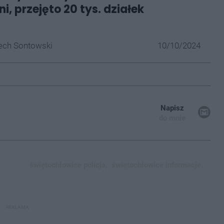
, przejęto 20 tys. działek
ech Sontowski
10/10/2024
Napisz
do mnie
świętochłowice policja,
świętochłowice informacje,
REKLAMA