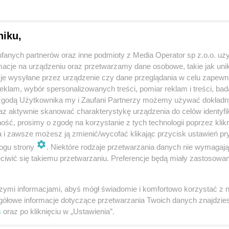
niku,
fanych partnerów oraz inne podmioty z Media Operator sp z.o.o. uz
cje na urządzeniu oraz przetwarzamy dane osobowe, takie jak unika
je wysyłane przez urządzenie czy dane przeglądania w celu zapewn
klam, wybór spersonalizowanych treści, pomiar reklam i treści, bad
 zgodą Użytkownika my i Zaufani Partnerzy możemy używać dokład
REKLAMA
az aktywnie skanować charakterystykę urządzenia do celów identyfi
ść, prosimy o zgodę na korzystanie z tych technologii poprzez klikn
a i zawsze możesz ją zmienić/wycofać klikając przycisk ustawień pr
 został namierzony i zatrzymany przez kryminalnych
ogu strony
. Niektóre rodzaje przetwarzania danych nie wymagaj
.
Mężczyzna ukrywał się od blisko trzech miesięcy, a
iwić się takiemu przetwarzaniu. Preferencje będą miały zastosowania
y pozbawienia wolności za przestępstwo
szymi informacjami, abyś mógł świadomie i komfortowo korzystać z
gółowe informacje dotyczące przetwarzania Twoich danych znajdzi
dy policji otrzymał zgłoszenie o ujęciu sklepowego
s
oraz po kliknięciu w „Ustawienia”.
ejsce ustalili, że łupem złodzieja padł alkohol i