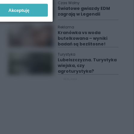
Czas Wolny
Światowe gwiazdy EDM
Akceptuję
zagrają w Legendii
Reklama
Kranówka vs woda
butelkowana – wyniki
badań są bezlitosne!
Turystyka
Lubelszczyzna. Turystyka
wiejska, czy
agroturystyka?
REKLAMA