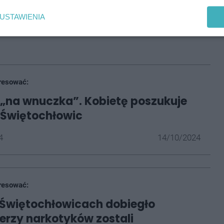
 Mężczyzna, w wieku 55 lat, został ukarany mandatem
stał za nim wydany list gończy.
Mężczyzna był
USTAWIENIA
 i od pół roku ukrywał się przed wymiarem
resować:
„na wnuczka”. Kobietę poszukuje
e Świętochłowic
4
14/10/2024
resować:
 Świętochłowicach dobiegło
lerzy narkotyków zostali