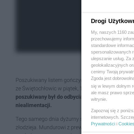
Drogi Użytkow
My, naszych 1160 zau
przechowujemy informa
standardowe informac
spersonalizowanych re
ulepszanie usług. Za
geolokalizacyjnych or
cenimy Twoją prywatno
Zgoda jest dobrowoln
Poszukiwany listem gończym trzydziestodwulatek
się w lewym dolnym r
ze Świętochłowic w piątek, 18 października 2024 r
ale masz prawo sprzec
poszukiwany był do odbycia kary pięciu miesięc
witrynie.
niealimentacji.
Zapoznaj się z poniż
internetowych. Szcze
Tego samego dnia dyżurny świętochłowickiej komen
Prywatności
i
Cookie
złodzieja. Mundurowi z prewencji po przybyciu na mi