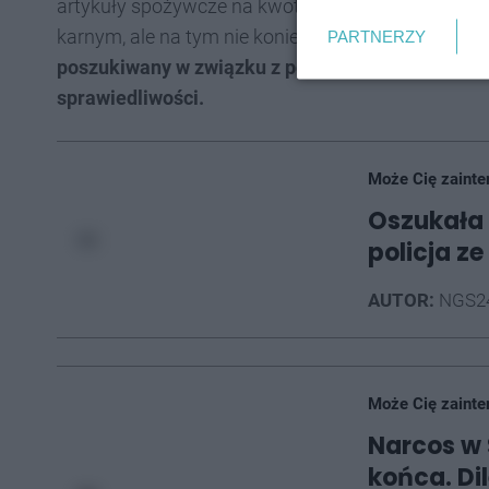
artykuły spożywcze na kwotę blisko 140 złotych.
karnym, ale na tym nie koniec… Okazało się, że zo
PARTNERZY
poszukiwany w związku z popełnionym oszustwem
sprawiedliwości.
Może Cię zainte
Oszukała 
policja z
AUTOR:
NGS2
Może Cię zainte
Narcos w
końca. Di