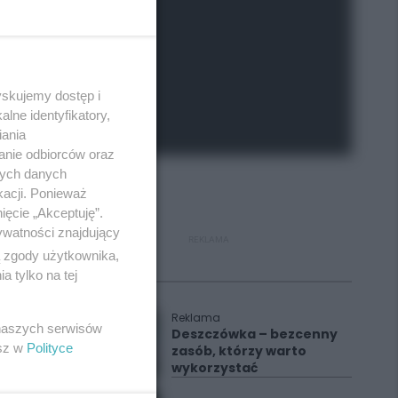
yskujemy dostęp i
lne identyfikatory,
iania
anie odbiorców oraz
nych danych
kacji. Ponieważ
ięcie „Akceptuję”.
ywatności znajdujący
REKLAMA
ą zgody użytkownika,
 tylko na tej
Polecane
Reklama
 naszych serwisów
Deszczówka – bezcenny
esz w
Polityce
zasób, którzy warto
wykorzystać