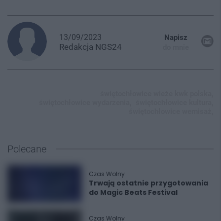
13/09/2023
Napisz
Redakcja
NGS24
do mnie
świętochłowice wieże kwk polska,
świętochłowice wydarzenia,
świętochłowice kultura,
świętochłowice wernisaż,
Polecane
Czas Wolny
Trwają ostatnie przygotowania
do Magic Beats Festival
Czas Wolny