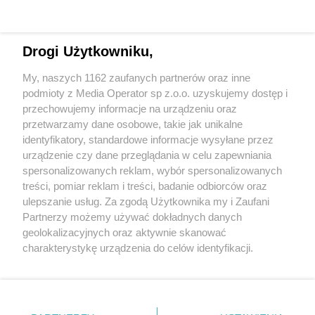
Drogi Użytkowniku,
My, naszych 1162 zaufanych partnerów oraz inne
Wydawca mediów
lokalnych
podmioty z Media Operator sp z.o.o. uzyskujemy dostęp i
przechowujemy informacje na urządzeniu oraz
przetwarzamy dane osobowe, takie jak unikalne
identyfikatory, standardowe informacje wysyłane przez
urządzenie czy dane przeglądania w celu zapewniania
spersonalizowanych reklam, wybór spersonalizowanych
Nie zapomnij
treści, pomiar reklam i treści, badanie odbiorców oraz
zapoznać się z:
polityką prywatności
regulamin korzystania z portali
ulepszanie usług. Za zgodą Użytkownika my i Zaufani
Twoje
miasto
Skontakuj się
z nami
Partnerzy możemy używać dokładnych danych
Piekary Śląskie
Kontakt
geolokalizacyjnych oraz aktywnie skanować
Chorzów
Wydawca
charakterystykę urządzenia do celów identyfikacji.
Tarnowskie Góry
Redakcja
Ruda Śląska
Newsletter
Ponieważ cenimy Twoją prywatność, prosimy o zgodę na
Świętochłowice
Reklama
korzystanie z tych technologii poprzez kliknięcie
Tychy
„Akceptuję”. Zgoda jest dobrowolna i zawsze możesz ją
Bytom
Katowice
zmienić/wycofać klikając przycisk ustawień prywatności