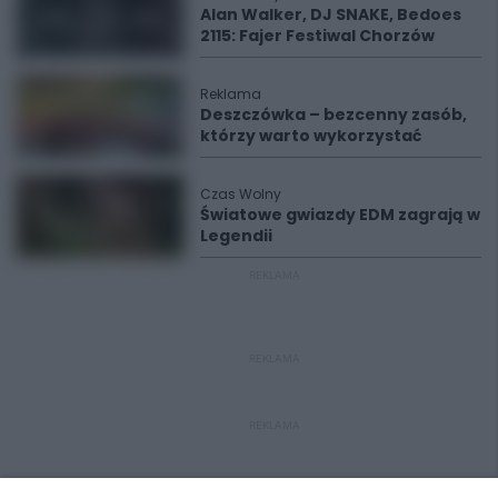
Alan Walker, DJ SNAKE, Bedoes
2115: Fajer Festiwal Chorzów
Reklama
Deszczówka – bezcenny zasób,
którzy warto wykorzystać
Czas Wolny
Światowe gwiazdy EDM zagrają w
Legendii
REKLAMA
REKLAMA
REKLAMA