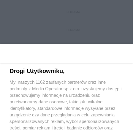
REKLAMA
REKLAMA
Drogi Użytkowniku,
My, naszych 1162 zaufanych partnerów oraz inne
Wydawca mediów
lokalnych
podmioty z Media Operator sp z.o.o. uzyskujemy dostęp i
przechowujemy informacje na urządzeniu oraz
przetwarzamy dane osobowe, takie jak unikalne
identyfikatory, standardowe informacje wysyłane przez
urządzenie czy dane przeglądania w celu zapewniania
spersonalizowanych reklam, wybór spersonalizowanych
Nie zapomnij
treści, pomiar reklam i treści, badanie odbiorców oraz
zapoznać się z:
polityką prywatności
regulamin korzystania z portali