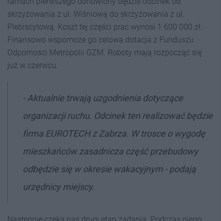
ramach pierwszego odnowiony będzie odcinek od
skrzyżowania z ul. Wiśniową do skrzyżowania z ul.
Plebiscytową. Koszt tej części prac wynosi 1 600 000 zł.
Finansowo wspomoże go celowa dotacja z Funduszu
Odporności Metropolii GZM. Roboty mają rozpocząć się
już w czerwcu.
- Aktualnie trwają uzgodnienia dotyczące
organizacji ruchu. Odcinek ten realizować będzie
firma EUROTECH z Zabrza. W trosce o wygodę
mieszkańców zasadnicza część przebudowy
odbędzie się w okresie wakacyjnym - podają
urzędnicy miejscy.
Następnie czeka nas drugi etap zadania. Podczas niego