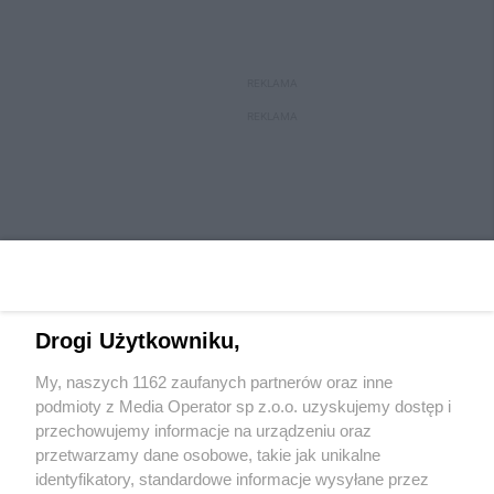
REKLAMA
REKLAMA
Drogi Użytkowniku,
My, naszych 1162 zaufanych partnerów oraz inne
Wydawca mediów
lokalnych
podmioty z Media Operator sp z.o.o. uzyskujemy dostęp i
przechowujemy informacje na urządzeniu oraz
przetwarzamy dane osobowe, takie jak unikalne
identyfikatory, standardowe informacje wysyłane przez