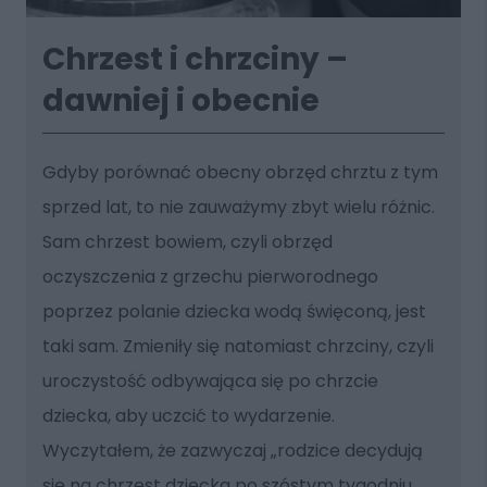
Chrzest i chrzciny –
dawniej i obecnie
Gdyby porównać obecny obrzęd chrztu z tym
sprzed lat, to nie zauważymy zbyt wielu różnic.
Sam chrzest bowiem, czyli obrzęd
oczyszczenia z grzechu pierworodnego
poprzez polanie dziecka wodą święconą, jest
taki sam. Zmieniły się natomiast chrzciny, czyli
uroczystość odbywająca się po chrzcie
dziecka, aby uczcić to wydarzenie.
Wyczytałem, że zazwyczaj „rodzice decydują
się na chrzest dziecka po szóstym tygodniu