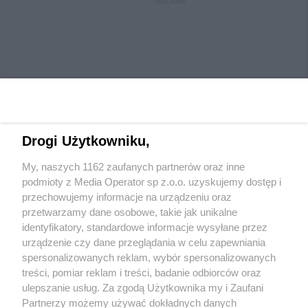
REKLAMA
Drogi Użytkowniku,
My, naszych 1162 zaufanych partnerów oraz inne
Wydawca mediów
lokalnych
podmioty z Media Operator sp z.o.o. uzyskujemy dostęp i
przechowujemy informacje na urządzeniu oraz
przetwarzamy dane osobowe, takie jak unikalne
identyfikatory, standardowe informacje wysyłane przez
urządzenie czy dane przeglądania w celu zapewniania
spersonalizowanych reklam, wybór spersonalizowanych
Nie zapomnij
treści, pomiar reklam i treści, badanie odbiorców oraz
zapoznać się z:
polityką prywatności
regulamin korzystania z portali
ulepszanie usług. Za zgodą Użytkownika my i Zaufani
Twoje
miasto
Skontaktuj się
z nami
Partnerzy możemy używać dokładnych danych