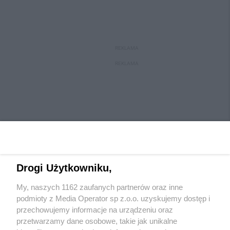
REKLAMA
REKLAMA
Drogi Użytkowniku,
My, naszych 1162 zaufanych partnerów oraz inne
Wydawca mediów
lokalnych
podmioty z Media Operator sp z.o.o. uzyskujemy dostęp i
przechowujemy informacje na urządzeniu oraz
przetwarzamy dane osobowe, takie jak unikalne