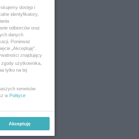
yskujemy dostęp i
lne identyfikatory,
iania
anie odbiorców oraz
nych danych
kacji. Ponieważ
ięcie „Akceptuję”.
ywatności znajdujący
ą zgody użytkownika,
 tylko na tej
REKLAMA
 naszych serwisów
esz w
Polityce
Akceptuję
REKLAMA