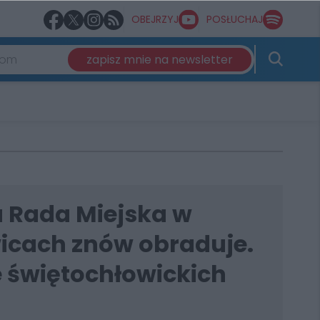
OBEJRZYJ
POSŁUCHAJ
zapisz mnie na newsletter
 Rada Miejska w
icach znów obraduje.
e świętochłowickich