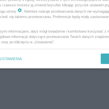
a i zawsze możesz ją zmienić/wycofać klikając przycisk ustawień pr
ogu strony
. Niektóre rodzaje przetwarzania danych nie wymagaj
iwić się takiemu przetwarzaniu. Preferencje będą miały zastosowania
szymi informacjami, abyś mógł świadomie i komfortowo korzystać z
gółowe informacje dotyczące przetwarzania Twoich danych znajdzi
s
oraz po kliknięciu w „Ustawienia”.
USTAWIENIA