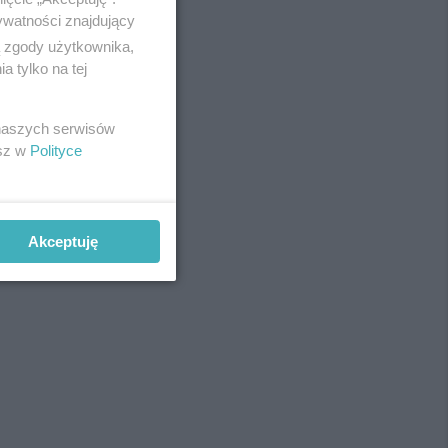
ywatności znajdujący
ą zgody użytkownika,
 tylko na tej
REKLAMA
 naszych serwisów
esz w
Polityce
Akceptuję