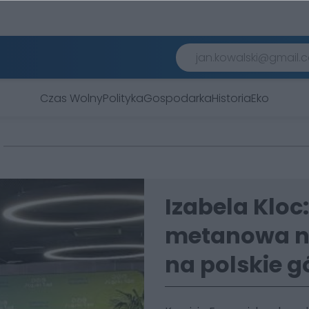
Czas Wolny
Polityka
Gospodarka
Historia
Eko
Izabela Kloc
metanowa ni
na polskie g