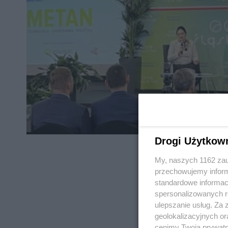
Drogi Użytkow
My, naszych 1162 zau
przechowujemy informa
standardowe informac
spersonalizowanych re
REKLAMA
ulepszanie usług. Za
geolokalizacyjnych or
cenimy Twoją prywatno