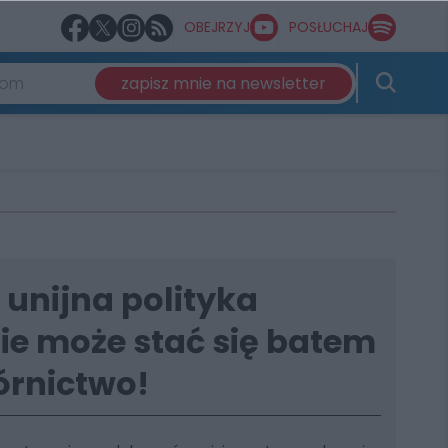
OBEJRZYJ
POSŁUCHAJ
zapisz mnie na newsletter
: unijna polityka
e może stać się batem
órnictwo!