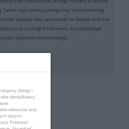
drastycznie zredukować emisję metanu w branży
 Temu zagrożeniu poświęcono VI konferencję
zowała Izabela Kloc, europoseł ze Śląska, która w
Naukowych i Energii Parlamentu Europejskiego
 rozporządzenia metanowego.
yskujemy dostęp i
lne identyfikatory,
iania
anie odbiorców oraz
REKLAMA
nych danych
kacji. Ponieważ
ięcie „Akceptuję”.