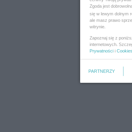
Zgoda jest dobrowoln
się w lewym dolnym r
ale masz prawo sprzec
witrynie.
REKLAMA
Zapoznaj się z poniż
internetowych. Szcze
Prywatności
i
Cookie
PARTNERZY