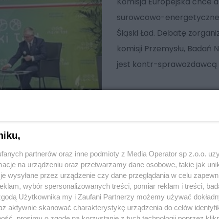
Komisja Europejska chce 
surowcowo-energetycznej.
Śląski Ład. Debatę zorgani
komisji Przemysłu, Badań 
jest kontr-sprawozdawcą
niku,
fanych partnerów oraz inne podmioty z Media Operator sp z.o.o. uz
cje na urządzeniu oraz przetwarzamy dane osobowe, takie jak unika
je wysyłane przez urządzenie czy dane przeglądania w celu zapewn
klam, wybór spersonalizowanych treści, pomiar reklam i treści, bad
 zgodą Użytkownika my i Zaufani Partnerzy możemy używać dokład
az aktywnie skanować charakterystykę urządzenia do celów identyfi
ść, prosimy o zgodę na korzystanie z tych technologii poprzez klikn