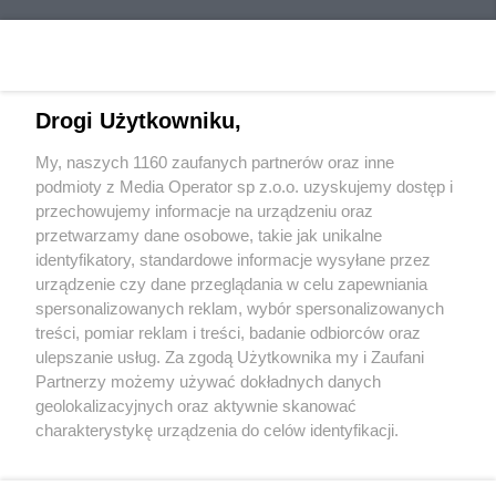
Drogi Użytkowniku,
My, naszych 1160 zaufanych partnerów oraz inne
Wydawca mediów
lokalnych
podmioty z Media Operator sp z.o.o. uzyskujemy dostęp i
przechowujemy informacje na urządzeniu oraz
przetwarzamy dane osobowe, takie jak unikalne
identyfikatory, standardowe informacje wysyłane przez
urządzenie czy dane przeglądania w celu zapewniania
spersonalizowanych reklam, wybór spersonalizowanych
Nie zapomnij
treści, pomiar reklam i treści, badanie odbiorców oraz
zapoznać się z:
polityką prywatności
regulamin korzystania z portali
ulepszanie usług. Za zgodą Użytkownika my i Zaufani
Twoje
miasto
Skontakuj się
z nami
Partnerzy możemy używać dokładnych danych
Piekary Śląskie
Kontakt
geolokalizacyjnych oraz aktywnie skanować
Chorzów
Wydawca
charakterystykę urządzenia do celów identyfikacji.
Tarnowskie Góry
Redakcja
Ruda Śląska
Newsletter
Ponieważ cenimy Twoją prywatność, prosimy o zgodę na
Świętochłowice
Reklama
korzystanie z tych technologii poprzez kliknięcie
Tychy