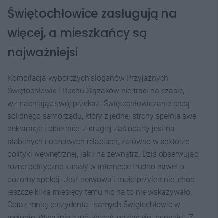
Świętochłowice zasługują na
więcej, a mieszkańcy są
najważniejsi
Kompilacja wyborczych sloganów Przyjaznych
Świętochłowic i Ruchu Ślązaków nie traci na czasie,
wzmacniając swój przekaz. Świętochłowiczanie chcą
solidnego samorządu, który z jednej strony spełnia swe
deklaracje i obietnice, z drugiej zaś oparty jest na
stabilnych i uczciwych relacjach, zarówno w sektorze
polityki wewnętrznej, jak i na zewnątrz. Dziś obserwując
różne polityczne kanały w internecie trudno nawet o
pozorny spokój. Jest nerwowo i mało przyjemnie, choć
jeszcze kilka miesięcy temu nic na to nie wskazywało.
Coraz mniej prezydenta i samych Świętochłowic w
regionie. Wyraźnie czuć, że coś, gdzieś się „popsuło”. Z