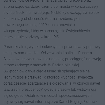
Świętochłowice Regionalna Izba Obrachunkowa oraz
strona rządowa, dzięki czemu do miasta w końcu zaczęły
płynąć środki na inwestycje. Niektórzy uważają, że nie bez
znaczenia jest obecność Adama Trzebinczyka,
powołanego jesienią 2019 r. na stanowisko
wiceprezydenta, który w samorządzie Świętochłowic
reprezentuje rządzący w kraju PiS.
Paradoksalnie, wyniki i sukcesy nie spowodowały poprawy
relacji w samorządzie. Od zerwania koalicji z Ruchem
Ślązaków prezydentowi nie udało się przeciągnąć na swoją
stronę żadnego z radnych. W Radzie Miejskiej
Świętochłowic trwa ciągle układ sił opierający się na
jednym głosie przewagi, o którego kruchości świadczą
coraz częściej zdarzające się głosowania, w których nawet
tzw. „radni prezydenccy” głosują przeciw lub wstrzymują
się od głosu. Ostatnio w mediach społecznościowych
pojawiły się nawet informacje, że Daniel Beger już utracił