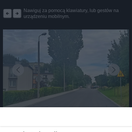
REKLAMA
Nawiguj za pomocą klawiatury, lub gestów na
urządzeniu mobilnym.
fot: FB/Daniel Beger - Prezydent Świętochłowic