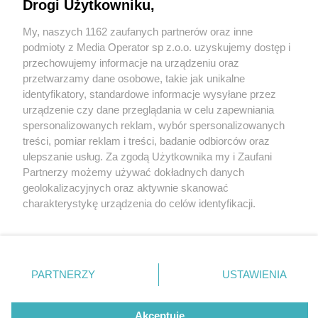
Drogi Użytkowniku,
Zakończono drogowe remonty w
świętochłowickiej Zgodzie
My, naszych 1162 zaufanych partnerów oraz inne
Wydawca mediów
lokalnych
podmioty z Media Operator sp z.o.o. uzyskujemy dostęp i
4 / 6
przechowujemy informacje na urządzeniu oraz
Zakończono drogowe
przetwarzamy dane osobowe, takie jak unikalne
identyfikatory, standardowe informacje wysyłane przez
remonty w świętochłowickiej
urządzenie czy dane przeglądania w celu zapewniania
spersonalizowanych reklam, wybór spersonalizowanych
Zgodzie
Nie zapomnij
treści, pomiar reklam i treści, badanie odbiorców oraz
zapoznać się z:
polityką prywatności
regulamin korzystania z portali
ulepszanie usług. Za zgodą Użytkownika my i Zaufani
Twoje
miasto
Skontakuj się
z nami
Partnerzy możemy używać dokładnych danych
Przebudowane skrzyżowanie ulic Wojska Polskiego i
Piekary Śląskie
Kontakt
geolokalizacyjnych oraz aktywnie skanować
Chorzów
Wydawca
charakterystykę urządzenia do celów identyfikacji.
Ceramicznej oraz nowa nawierzchnia i parkingi na ul.
Tarnowskie Góry
Redakcja
Ruda Śląska
Newsletter
Ponieważ cenimy Twoją prywatność, prosimy o zgodę na
Plebiscytowej – zakończyły się drogowe remonty w
Świętochłowice
Reklama
korzystanie z tych technologii poprzez kliknięcie
Tychy
świętochłowickiej dzielnicy Zgoda.
„Akceptuję”. Zgoda jest dobrowolna i zawsze możesz ją
Bytom
Katowice
zmienić/wycofać klikając przycisk ustawień prywatności
PARTNERZY
USTAWIENIA
Gliwice
znajdujący się w lewym dolnym rogu strony
. Niektóre
Zabrze
Zagłębie
rodzaje przetwarzania danych nie wymagają zgody
REKLAMA
użytkownika, ale masz prawo sprzeciwić się takiemu
Akceptuję