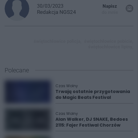
30/03/2023
Napisz
Redakcja
NGS24
do mnie
świętochłowice policja,
świętochłowice pobicie,
świętochłowice lipiny,
Polecane
Czas Wolny
Trwają ostatnie przygotowania
do Magic Beats Festival
Czas Wolny
Alan Walker, DJ SNAKE, Bedoes
2115: Fajer Festiwal Chorzów