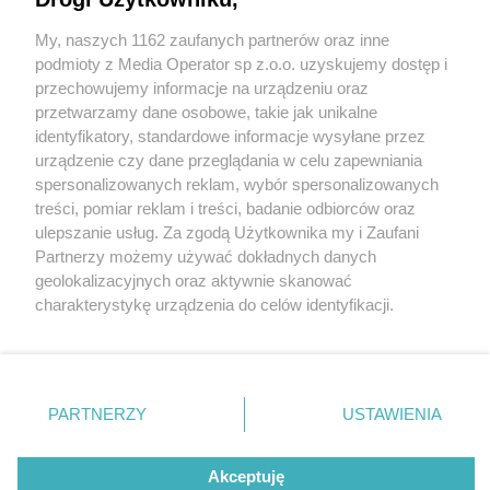
My, naszych 1162 zaufanych partnerów oraz inne
Wydawca mediów
lokalnych
podmioty z Media Operator sp z.o.o. uzyskujemy dostęp i
przechowujemy informacje na urządzeniu oraz
przetwarzamy dane osobowe, takie jak unikalne
identyfikatory, standardowe informacje wysyłane przez
urządzenie czy dane przeglądania w celu zapewniania
spersonalizowanych reklam, wybór spersonalizowanych
Nie zapomnij
treści, pomiar reklam i treści, badanie odbiorców oraz
zapoznać się z:
polityką prywatności
regulamin korzystania z portali
ulepszanie usług. Za zgodą Użytkownika my i Zaufani
Twoje
miasto
Skontakuj się
z nami
Partnerzy możemy używać dokładnych danych
Piekary Śląskie
Kontakt
geolokalizacyjnych oraz aktywnie skanować
Chorzów
Wydawca
charakterystykę urządzenia do celów identyfikacji.
Tarnowskie Góry
Redakcja
Ruda Śląska
Newsletter
Ponieważ cenimy Twoją prywatność, prosimy o zgodę na
Świętochłowice
Reklama
korzystanie z tych technologii poprzez kliknięcie
Tychy
„Akceptuję”. Zgoda jest dobrowolna i zawsze możesz ją
Bytom
Katowice
zmienić/wycofać klikając przycisk ustawień prywatności
PARTNERZY
USTAWIENIA
Gliwice
znajdujący się w lewym dolnym rogu strony
. Niektóre
Zabrze
Zagłębie
rodzaje przetwarzania danych nie wymagają zgody
Akceptuję
użytkownika, ale masz prawo sprzeciwić się takiemu