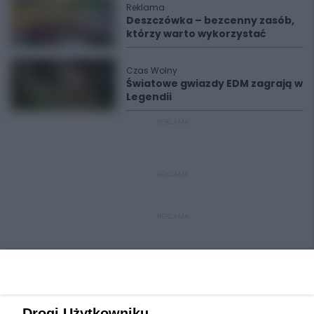
Reklama
Deszczówka – bezcenny zasób,
którzy warto wykorzystać
Czas Wolny
Światowe gwiazdy EDM zagrają w
Legendii
REKLAMA
REKLAMA
REKLAMA
Drogi Użytkowniku,