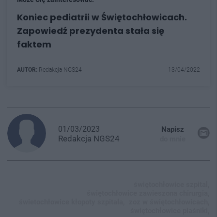
Koniec pediatrii w Świętochłowicach.
Zapowiedź prezydenta stała się
faktem
AUTOR:
Redakcja NGS24
13/04/2022
01/03/2023
Napisz
Redakcja
NGS24
do mnie
świętochłowice szpital,
świętochłowice zawieszona chirurgia,
świetochłowice kłopoty szpitala,
zoz w świętochłowicach,
świętochłowice piaśniki,