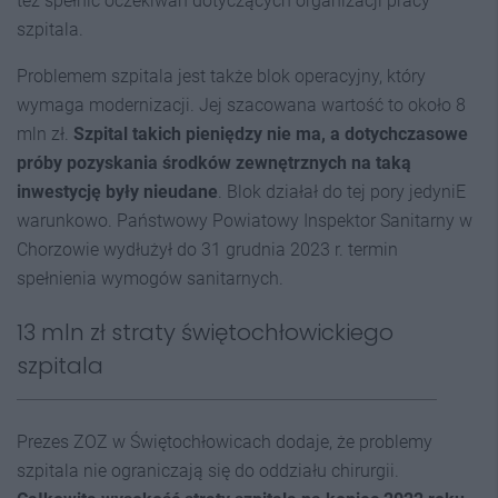
też spełnić oczekiwań dotyczących organizacji pracy
szpitala.
Problemem szpitala jest także blok operacyjny, który
wymaga modernizacji. Jej szacowana wartość to około 8
mln zł.
Szpital takich pieniędzy nie ma, a dotychczasowe
próby pozyskania środków zewnętrznych na taką
inwestycję były nieudane
. Blok działał do tej pory jedyniE
warunkowo. Państwowy Powiatowy Inspektor Sanitarny w
Chorzowie wydłużył do 31 grudnia 2023 r. termin
spełnienia wymogów sanitarnych.
13 mln zł straty świętochłowickiego
szpitala
Prezes ZOZ w Świętochłowicach dodaje, że problemy
szpitala nie ograniczają się do oddziału chirurgii.