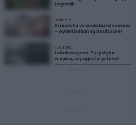
Legendii
Reklama
Kranówka vs woda butelkowana
– wyniki badań są bezlitosne!
Turystyka
Lubelszczyzna. Turystyka
wiejska, czy agroturystyka?
REKLAMA
REKLAMA
REKLAMA