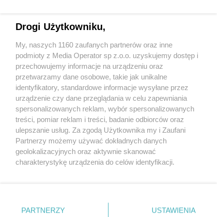
Drogi Użytkowniku,
My, naszych 1160 zaufanych partnerów oraz inne
Wydawca mediów
lokalnych
podmioty z Media Operator sp z.o.o. uzyskujemy dostęp i
przechowujemy informacje na urządzeniu oraz
przetwarzamy dane osobowe, takie jak unikalne
identyfikatory, standardowe informacje wysyłane przez
urządzenie czy dane przeglądania w celu zapewniania
spersonalizowanych reklam, wybór spersonalizowanych
Nie zapomnij
treści, pomiar reklam i treści, badanie odbiorców oraz
zapoznać się z:
polityką prywatności
regulamin korzystania z portali
ulepszanie usług. Za zgodą Użytkownika my i Zaufani
Twoje
miasto
Skontakuj się
z nami
Partnerzy możemy używać dokładnych danych
Piekary Śląskie
Kontakt
geolokalizacyjnych oraz aktywnie skanować
Chorzów
Wydawca
charakterystykę urządzenia do celów identyfikacji.
Tarnowskie Góry
Redakcja
Ruda Śląska
Newsletter
Ponieważ cenimy Twoją prywatność, prosimy o zgodę na
Świętochłowice
Reklama
korzystanie z tych technologii poprzez kliknięcie
Tychy
„Akceptuję”. Zgoda jest dobrowolna i zawsze możesz ją
Bytom
Katowice
zmienić/wycofać klikając przycisk ustawień prywatności
PARTNERZY
USTAWIENIA
Gliwice
znajdujący się w lewym dolnym rogu strony
. Niektóre