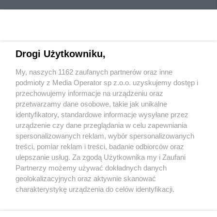
Drogi Użytkowniku,
My, naszych 1162 zaufanych partnerów oraz inne
Wydawca mediów
lokalnych
podmioty z Media Operator sp z.o.o. uzyskujemy dostęp i
przechowujemy informacje na urządzeniu oraz
przetwarzamy dane osobowe, takie jak unikalne
identyfikatory, standardowe informacje wysyłane przez
urządzenie czy dane przeglądania w celu zapewniania
spersonalizowanych reklam, wybór spersonalizowanych
Nie zapomnij
treści, pomiar reklam i treści, badanie odbiorców oraz
zapoznać się z:
polityką prywatności
regulamin korzystania z portali
ulepszanie usług. Za zgodą Użytkownika my i Zaufani
Twoje
miasto
Skontakuj się
z nami
Partnerzy możemy używać dokładnych danych
Piekary Śląskie
Kontakt
geolokalizacyjnych oraz aktywnie skanować
Chorzów
Wydawca
charakterystykę urządzenia do celów identyfikacji.
Tarnowskie Góry
Redakcja
Ruda Śląska
Newsletter
Ponieważ cenimy Twoją prywatność, prosimy o zgodę na
Świętochłowice
Reklama
korzystanie z tych technologii poprzez kliknięcie
Tychy