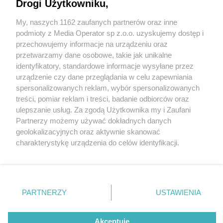
Drogi Użytkowniku,
Zobacz, jak kolorowo było kiedyś na ulicach tego
miasta. To było miasto neonów!
My, naszych 1162 zaufanych partnerów oraz inne
Wydawca mediów
lokalnych
podmioty z Media Operator sp z.o.o. uzyskujemy dostęp i
przechowujemy informacje na urządzeniu oraz
przetwarzamy dane osobowe, takie jak unikalne
identyfikatory, standardowe informacje wysyłane przez
1 / 7
urządzenie czy dane przeglądania w celu zapewniania
spersonalizowanych reklam, wybór spersonalizowanych
Szlak neonów, Katowice
Nie zapomnij
treści, pomiar reklam i treści, badanie odbiorców oraz
zapoznać się z:
polityką prywatności
regulamin korzystania z portali
ulepszanie usług. Za zgodą Użytkownika my i Zaufani
Twoje
miasto
Skontakuj się
z nami
Partnerzy możemy używać dokładnych danych
Szlak neonów, Katowice
Piekary Śląskie
Kontakt
geolokalizacyjnych oraz aktywnie skanować
Chorzów
Wydawca
charakterystykę urządzenia do celów identyfikacji.
Tarnowskie Góry
Redakcja
Ruda Śląska
Newsletter
Ponieważ cenimy Twoją prywatność, prosimy o zgodę na
Świętochłowice
Reklama
korzystanie z tych technologii poprzez kliknięcie
Tychy
„Akceptuję”. Zgoda jest dobrowolna i zawsze możesz ją
Bytom
Katowice
zmienić/wycofać klikając przycisk ustawień prywatności
REKLAMA
PARTNERZY
USTAWIENIA
Gliwice
znajdujący się w lewym dolnym rogu strony
. Niektóre
Zabrze
Zagłębie
rodzaje przetwarzania danych nie wymagają zgody
użytkownika, ale masz prawo sprzeciwić się takiemu
Akceptuję