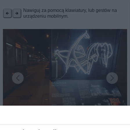
REKLAMA
Nawiguj za pomocą klawiatury, lub gestów na
urządzeniu mobilnym.
fot: