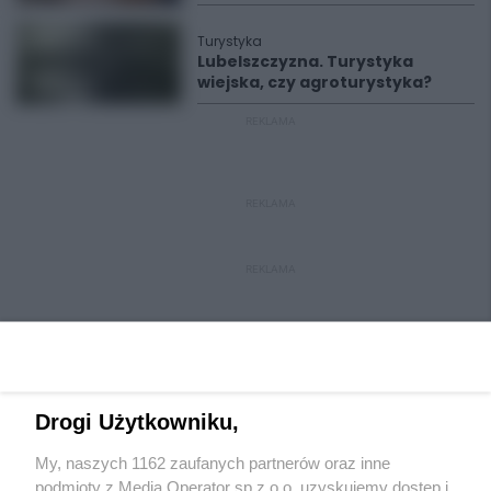
Turystyka
Lubelszczyzna. Turystyka
wiejska, czy agroturystyka?
REKLAMA
REKLAMA
REKLAMA
Drogi Użytkowniku,
My, naszych 1162 zaufanych partnerów oraz inne
Wydawca mediów
lokalnych
podmioty z Media Operator sp z.o.o. uzyskujemy dostęp i