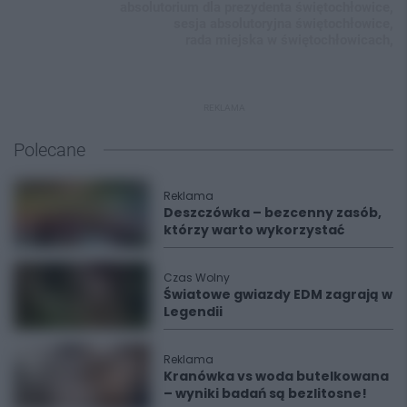
absolutorium dla prezydenta świętochłowice,
sesja absolutoryjna świętochłowice,
rada miejska w świętochłowicach,
REKLAMA
Polecane
Reklama
Deszczówka – bezcenny zasób,
którzy warto wykorzystać
Czas Wolny
Światowe gwiazdy EDM zagrają w
Legendii
Reklama
Kranówka vs woda butelkowana
– wyniki badań są bezlitosne!