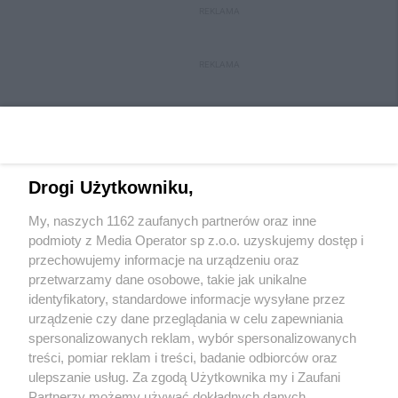
REKLAMA
REKLAMA
Drogi Użytkowniku,
My, naszych 1162 zaufanych partnerów oraz inne
Wydawca mediów
lokalnych
podmioty z Media Operator sp z.o.o. uzyskujemy dostęp i
przechowujemy informacje na urządzeniu oraz
przetwarzamy dane osobowe, takie jak unikalne
identyfikatory, standardowe informacje wysyłane przez
urządzenie czy dane przeglądania w celu zapewniania
spersonalizowanych reklam, wybór spersonalizowanych
Nie zapomnij
treści, pomiar reklam i treści, badanie odbiorców oraz
zapoznać się z:
polityką prywatności
regulamin korzystania z portali
ulepszanie usług. Za zgodą Użytkownika my i Zaufani
Twoje
miasto
Skontakuj się
z nami
Partnerzy możemy używać dokładnych danych