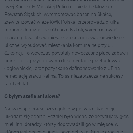
byłej Komendy Miejskiej Policji na siedzibę Muzeum
Powstań Śląskich, wyremontować basen na Skałce,
zrewitalizować wieże KWK Polska, przeprowadzić kilka
termomodernizacji szkół i przedszkoli, wyremontować
znaczną ilość ulic w mieście, zmodernizować oświetlenie
uliczne, wybudować mieszkania komunalne przy ul.
Szkolnej. To wówczas powstały nowoczesne place zabaw i
boiska oraz przygotowano dokumentacje przebudowy ul.
Łagiewnickiej, oraz pozyskano dofinansowanie z UE na
remediację stawu Kalina. To są niezaprzeczalne sukcesy
tamtych lat.
O byłym szefie ani słowa?
Nasza współpraca, szczególnie w pierwszej kadencji,
układała się dobrze. Później było widać, że decydujący głos
mieli inni doradcy, którzy doprowadzili go w miejsce, w
którym jest obecnie. A jest poza polityką. Nasze drogi się