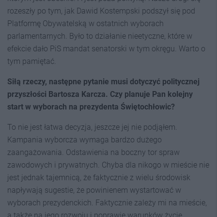
rozeszły po tym, jak Dawid Kostempski podszył się pod
Platformę Obywatelską w ostatnich wyborach
parlamentarnych. Było to działanie nieetyczne, które w
efekcie dało PiS mandat senatorski w tym okręgu. Warto o
tym pamiętać.
Siłą rzeczy, następne pytanie musi dotyczyć politycznej
przyszłości Bartosza Karcza. Czy planuje Pan kolejny
start w wyborach na prezydenta Świętochłowic?
To nie jest łatwa decyzja, jeszcze jej nie podjąłem.
Kampania wyborcza wymaga bardzo dużego
zaangażowania. Odstawienia na boczny tor spraw
zawodowych i prywatnych. Chyba dla nikogo w mieście nie
jest jednak tajemnicą, że faktycznie z wielu środowisk
napływają sugestie, że powinienem wystartować w
wyborach prezydenckich. Faktycznie zależy mi na mieście,
a także na jego rozwoju i poprawie warunków życie