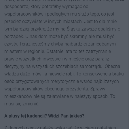
gospodarza, który potrafiłby wymagać od
współpracowników i podległych mu służb tego, co jest
przecież oczywiste w innych miastach. Jest to dla mnie
tym bardziej przykre, że my na Śląsku zawsze dbaliśmy o
porządek. U nas dom może być skromny, ale musi być
czysty. Teraz jesteśmy chyba najbardziej zaniedbanym
miastem w regionie. Ostatnie lata to też zatrzymanie
prawie wszystkich inwestycji w mieście oraz paraliż
decyzyjny na wszystkich szczeblach samorządu. Obecna
władza dużo mówi, a niewiele robi. To konsekwencja braku
osób przygotowanych merytorycznie wśród najbliższych
współpracowników obecnego prezydenta. Sprawy
mieszkańców nie są załatwiane w należyty sposób. To
musi się zmienić.
A plusy tej kadencji? Widzi Pan jakieś?
Z dobrych rzeczy należy wskazać, że w ciągu ostatnich