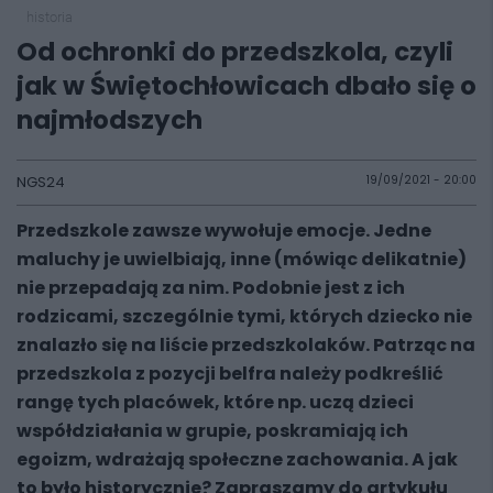
historia
Od ochronki do przedszkola, czyli
jak w Świętochłowicach dbało się o
najmłodszych
NGS24
19/09/2021 - 20:00
Przedszkole zawsze wywołuje emocje. Jedne
maluchy je uwielbiają, inne (mówiąc delikatnie)
nie przepadają za nim. Podobnie jest z ich
rodzicami, szczególnie tymi, których dziecko nie
znalazło się na liście przedszkolaków. Patrząc na
przedszkola z pozycji belfra należy podkreślić
rangę tych placówek, które np. uczą dzieci
współdziałania w grupie, poskramiają ich
egoizm, wdrażają społeczne zachowania. A jak
to było historycznie? Zapraszamy do artykułu