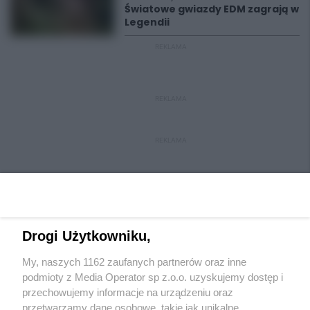
Światowe gwiazdy EDM zagrają w
Legendii
REKLAMA
REKLAMA
REKLAMA
Drogi Użytkowniku,
My, naszych 1162 zaufanych partnerów oraz inne
Wydawca mediów
lokalnych
podmioty z Media Operator sp z.o.o. uzyskujemy dostęp i
przechowujemy informacje na urządzeniu oraz
przetwarzamy dane osobowe, takie jak unikalne