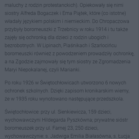
maluchy z rodzin protestanckich). Opiekowały się nimi
siostry Alfreda Bogaczek i Ema Piątek, które (co istotne)
władały językiem polskim i niemieckim. Do Chropaczowa
przybyły boromeuszki z Trzebnicy w roku 1914 i tu także
zajęły się ochronką dla dzieci z rodzin ubogich i
bezrobotnych. W Lipinach, Piaśnikach i Szarlocińcu
boromeuszki również z powodzeniem prowadziły ochronkę,
a na Zgodzie zajmowały się tym siostry ze Zgromadzenia
Maryi Niepokalanej, czyli Marianki.
Po roku 1926 w Świętochłowicach utworzono 6 nowych
ochronek szkolnych. Dzięki zapisom kronikarskim wiemy,
że w 1935 roku wy­notowano następujące przedszkola.
Świętochłowice: przy ul. Sienkie­wicza, 159 dzieci,
wychowawczyni Hildegarda Pyszkówna; prywatne sióstr
boromeuszek przy ul. Farnej 23, 250 dzieci,
wychowawczynie: s. Jadwiga Emilia Białasówna, s. Łucja