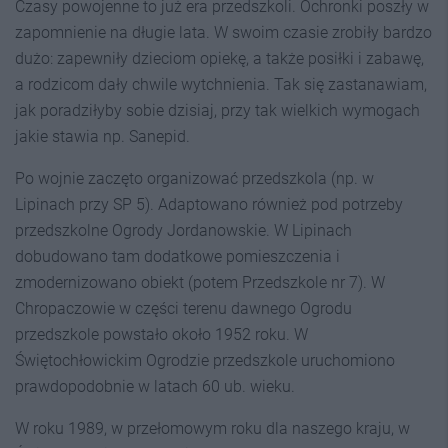
Czasy powojenne to już era przedszkoli. Ochronki poszły w
zapomnienie na długie lata. W swoim czasie zrobiły bardzo
dużo: zapewniły dzieciom opiekę, a także posiłki i zabawę,
a rodzicom dały chwile wytchnienia. Tak się zastanawiam,
jak poradziłyby sobie dzisiaj, przy tak wielkich wymogach
jakie stawia np. Sanepid.
Po wojnie zaczęto organizować przedszkola (np. w
Lipinach przy SP 5). Adaptowano również pod potrzeby
przedszkolne Ogrody Jordanowskie. W Lipinach
dobudowano tam dodatkowe pomieszczenia i
zmodernizowano obiekt (potem Przedszkole nr 7). W
Chropaczowie w części terenu dawnego Ogrodu
przedszkole powstało około 1952 roku. W
Świętochłowickim Ogrodzie przedszkole uruchomiono
prawdopodobnie w latach 60 ub. wieku.
W roku 1989, w przełomowym roku dla naszego kraju, w