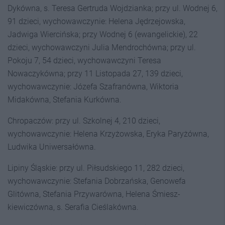
Dykówna, s. Te­resa Gertruda Wojdzianka; przy ul. Wodnej 6,
91 dzieci, wychowawczynie: Helena Jędrzejowska,
Jadwiga Wiercińska; przy Wodnej 6 (ewangelickie), 22
dzieci, wy­chowawczyni Julia Mendrochówna; przy ul.
Pokoju 7, 54 dzieci, wychowawczy­ni Teresa
Nowaczykówna; przy 11 Listopada 27, 139 dzieci,
wychowawczynie: Józefa Szafranówna, Wiktoria
Midakówna, Stefania Kurkówna.
Chropaczów: przy ul. Szkolnej 4, 210 dzieci,
wychowawczynie: Helena Krzyżowska, Eryka Paryżówna,
Ludwika Uniwersałówna.
Lipiny Śląskie: przy ul. Piłsudskiego 11, 282 dzieci,
wychowawczynie: Ste­fania Dobrzańska, Genowefa
Glitówna, Stefania Przywarówna, Helena Śmiesz­
kiewiczówna, s. Serafia Cieślakówna.