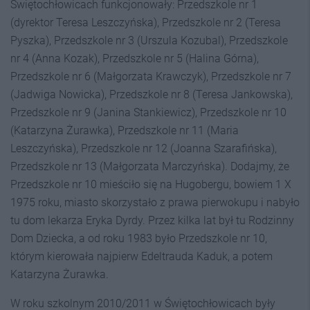
Świętochłowicach funkcjonowały: Przedszkole nr 1
(dyrektor Teresa Leszczyńska), Przedszko­le nr 2 (Teresa
Pyszka), Przedszkole nr 3 (Urszula Kozubal), Przedszkole
nr 4 (Anna Kozak), Przedszkole nr 5 (Halina Górna),
Przedszkole nr 6 (Małgorzata Krawczyk), Przedszkole nr 7
(Jadwiga Nowicka), Przedszkole nr 8 (Teresa Jan­kowska),
Przedszkole nr 9 (Janina Stankiewicz), Przedszkole nr 10
(Katarzyna Żurawka), Przedszkole nr 11 (Maria
Leszczyńska), Przedszkole nr 12 (Joanna Szarafińska),
Przedszkole nr 13 (Małgorzata Marczyńska). Dodajmy, że
Przedszkole nr 10 mieściło się na Hugobergu, bowiem 1 X
1975 roku, miasto skorzystało z prawa pierwokupu i nabyło
tu dom lekarza Eryka Dyrdy. Przez kilka lat był tu Rodzinny
Dom Dziecka, a od roku 1983 było Przedszkole nr 10,
którym kierowała najpierw Edeltrauda Kaduk, a potem
Katarzyna Żurawka.
W roku szkolnym 2010/2011 w Świętochłowicach były