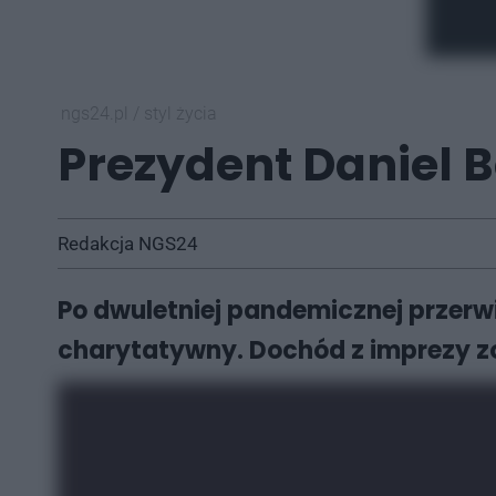
ngs24.pl
/
styl życia
Prezydent Daniel B
Redakcja NGS24
Po dwuletniej pandemicznej przerwi
charytatywny. Dochód z imprezy z