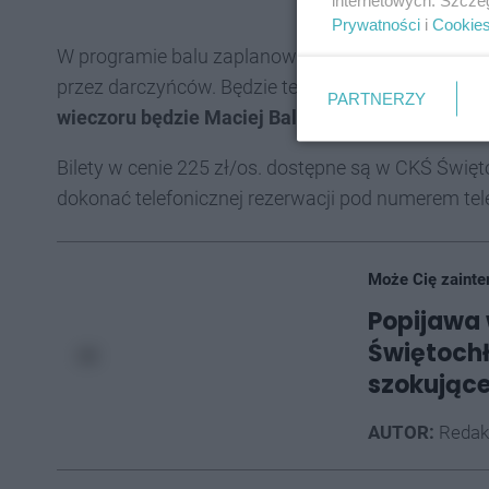
Prywatności
i
Cookie
W programie balu zaplanowano liczne aukcje cha
przez darczyńców. Będzie też pokaz tańca brzucha,
PARTNERZY
wieczoru będzie Maciej Balcar – wokalista zespo
Bilety w cenie 225 zł/os. dostępne są w CKŚ Świę
dokonać telefonicznej rezerwacji pod numerem tel
Może Cię zainte
Popijawa 
Świętochł
szokujące
AUTOR:
Redak