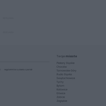
REKLAMA
REKLAMA
Twoje
miasto
Piekary Śląskie
Chorzów
i
regulamin korzystania z portali
Tarnowskie Góry
Ruda Śląska
Świętochłowice
Tychy
Bytom
Katowice
Gliwice
Zabrze
Zagłębie