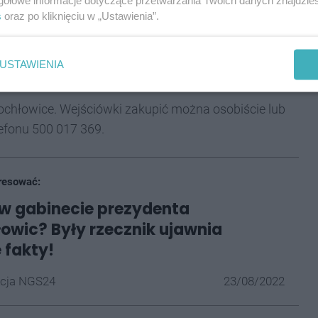
s
oraz po kliknięciu w „Ustawienia”.
rytatywne z ciekawymi przedmiotami oferowanymi
 laserowe show oraz wiele innych atrakcji.
Gwiazdą
USTAWIENIA
łu Dżem, muzyk, kompozytor, aktor.
tochłowice. Wejściówki zakupić można osobiście lub
efonu 500 017 369.
resować:
w gabinecie prezydenta
owic? Były rzecznik ujawnia
 fakty!
cja NGS24
23/08/2022