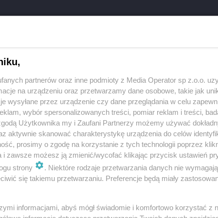
niku,
REKLAMA
fanych partnerów oraz inne podmioty z Media Operator sp z.o.o. uz
cje na urządzeniu oraz przetwarzamy dane osobowe, takie jak unika
je wysyłane przez urządzenie czy dane przeglądania w celu zapewn
wice odbędzie się
4 lutego 2023 r. o godz. 19.00 w
klam, wybór spersonalizowanych treści, pomiar reklam i treści, bad
dzie.
 zgodą Użytkownika my i Zaufani Partnerzy możemy używać dokład
az aktywnie skanować charakterystykę urządzenia do celów identyfi
ść, prosimy o zgodę na korzystanie z tych technologii poprzez klikn
a i zawsze możesz ją zmienić/wycofać klikając przycisk ustawień pr
tanie na Hospicjum Cordis, które w ramach
ogu strony
. Niektóre rodzaje przetwarzania danych nie wymagaj
iwić się takiemu przetwarzaniu. Preferencje będą miały zastosowania
 również o świętochłowiczan wymagających
ętochłowicki magistrat.
szymi informacjami, abyś mógł świadomie i komfortowo korzystać z
gółowe informacje dotyczące przetwarzania Twoich danych znajdzi