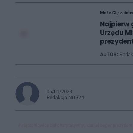
Może Cię zainte
Najpierw 
Urzędu Mi
prezyden
AUTOR:
Redak
05/01/2023
Redakcja
NGS24
świętochłowice bal charytatywny,
daniel beger prezydent