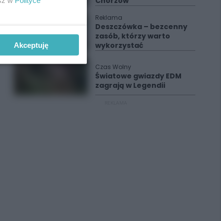
Chorzów
Reklama
Deszczówka – bezcenny
zasób, którzy warto
wykorzystać
Akceptuję
Czas Wolny
Światowe gwiazdy EDM
zagrają w Legendii
REKLAMA