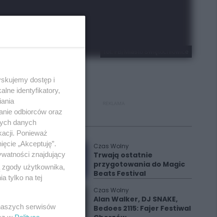
fot. FB/Miasto Świętochłowice
yskujemy dostęp i
lne identyfikatory,
iania
REKLAMA
anie odbiorców oraz
nych danych
Polecane
kacji. Ponieważ
ięcie „Akceptuję”.
Czas Wolny
ywatności znajdujący
Trwają ostatnie
przygotowania do Magic
ą zgody użytkownika,
Beats Festival
 tylko na tej
Czas Wolny
Alan Walker, DJ SNAKE,
 naszych serwisów
Bedoes 2115: Fajer Festiwal
esz w
Polityce