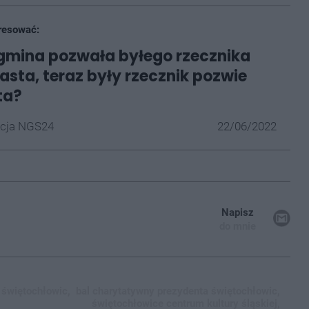
resować:
gmina pozwała byłego rzecznika
asta, teraz były rzecznik pozwie
ta?
cja NGS24
22/06/2022
Napisz
do mnie
 świętochłowic,
bal charytatywny prezydenta świętochłowic,
świętochłowice centrum kultury śląskiej,