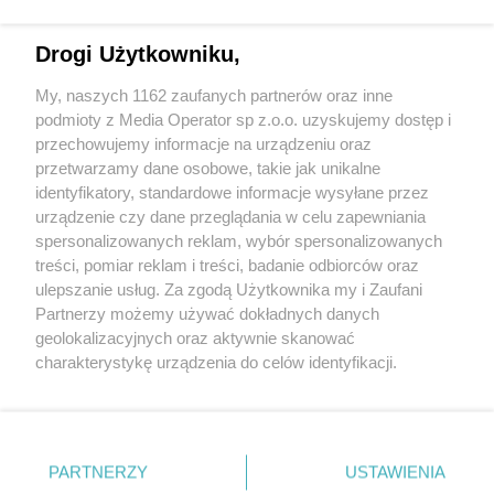
Drogi Użytkowniku,
My, naszych 1162 zaufanych partnerów oraz inne
Wydawca mediów
lokalnych
podmioty z Media Operator sp z.o.o. uzyskujemy dostęp i
przechowujemy informacje na urządzeniu oraz
przetwarzamy dane osobowe, takie jak unikalne
identyfikatory, standardowe informacje wysyłane przez
urządzenie czy dane przeglądania w celu zapewniania
spersonalizowanych reklam, wybór spersonalizowanych
Nie zapomnij
treści, pomiar reklam i treści, badanie odbiorców oraz
zapoznać się z:
polityką prywatności
regulamin korzystania z portali
ulepszanie usług. Za zgodą Użytkownika my i Zaufani
Twoje
miasto
Skontaktuj się
z nami
Partnerzy możemy używać dokładnych danych
Piekary Śląskie
Kontakt
geolokalizacyjnych oraz aktywnie skanować
Chorzów
Wydawca
charakterystykę urządzenia do celów identyfikacji.
Tarnowskie Góry
Redakcja
Ruda Śląska
Newsletter
Ponieważ cenimy Twoją prywatność, prosimy o zgodę na
Świętochłowice
Reklama
korzystanie z tych technologii poprzez kliknięcie
Tychy
„Akceptuję”. Zgoda jest dobrowolna i zawsze możesz ją
Bytom
Katowice
zmienić/wycofać klikając przycisk ustawień prywatności
PARTNERZY
USTAWIENIA
Gliwice
znajdujący się w lewym dolnym rogu strony
. Niektóre
Zabrze