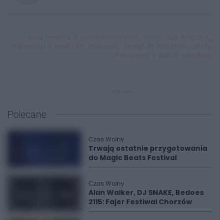
rada miejska w świętochłowicach,
sesja rady miejskiej,
transmisja z sesji rady miejskiej,
skargi do dyrektora szkoły,
głosowanie w radzie miejskiej,
REKLAMA
Polecane
Czas Wolny
Trwają ostatnie przygotowania
do Magic Beats Festival
Czas Wolny
Alan Walker, DJ SNAKE, Bedoes
2115: Fajer Festiwal Chorzów