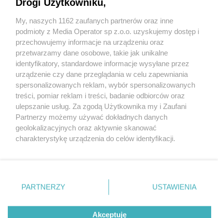
Drogi Użytkowniku,
My, naszych 1162 zaufanych partnerów oraz inne
Wydawca mediów
lokalnych
podmioty z Media Operator sp z.o.o. uzyskujemy dostęp i
przechowujemy informacje na urządzeniu oraz
przetwarzamy dane osobowe, takie jak unikalne
identyfikatory, standardowe informacje wysyłane przez
urządzenie czy dane przeglądania w celu zapewniania
spersonalizowanych reklam, wybór spersonalizowanych
Nie zapomnij
treści, pomiar reklam i treści, badanie odbiorców oraz
zapoznać się z:
polityką prywatności
regulamin korzystania z portali
ulepszanie usług. Za zgodą Użytkownika my i Zaufani
Twoje
miasto
Skontakuj się
z nami
Partnerzy możemy używać dokładnych danych
Piekary Śląskie
Kontakt
geolokalizacyjnych oraz aktywnie skanować
Chorzów
Wydawca
charakterystykę urządzenia do celów identyfikacji.
Tarnowskie Góry
Redakcja
Ruda Śląska
Newsletter
Ponieważ cenimy Twoją prywatność, prosimy o zgodę na
Świętochłowice
Reklama
korzystanie z tych technologii poprzez kliknięcie
Tychy
„Akceptuję”. Zgoda jest dobrowolna i zawsze możesz ją
Bytom
Katowice
zmienić/wycofać klikając przycisk ustawień prywatności
PARTNERZY
USTAWIENIA
Gliwice
znajdujący się w lewym dolnym rogu strony
. Niektóre
Zabrze
Zagłębie
rodzaje przetwarzania danych nie wymagają zgody
Akceptuję
użytkownika, ale masz prawo sprzeciwić się takiemu