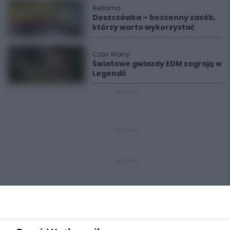
Reklama
Deszczówka – bezcenny zasób,
którzy warto wykorzystać
Czas Wolny
Światowe gwiazdy EDM zagrają w
Legendii
REKLAMA
REKLAMA
REKLAMA