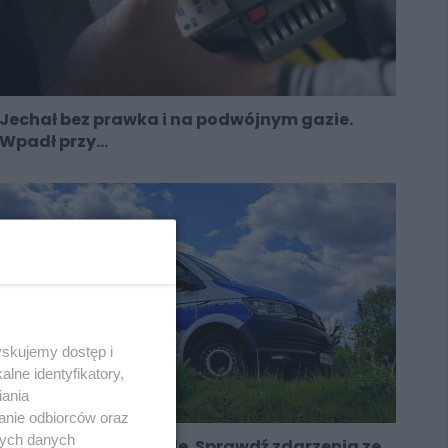
Jechał bez prawka i na podwójnym gazie.
Wpadł przy...
yskujemy dostęp i
lne identyfikatory,
iania
anie odbiorców oraz
nych danych
Wielkanoc na sygnale. Sprawdź zdarzenia ze