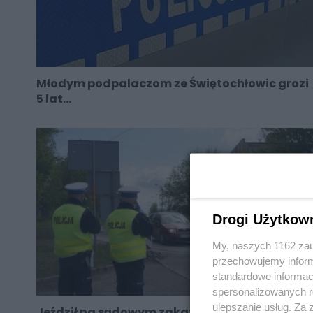
Młodym podpalaczom ze Świętochłowic grozi
5 lat...
Drogi Użytkow
My, naszych 1162 zau
przechowujemy informa
standardowe informac
spersonalizowanych re
ulepszanie usług. Za
Jeździł na sądowym zakazie prowadzenia