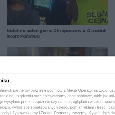
Nalot na salon gier w Chropaczowie. Okradali
Skarb Państwa
niku,
fanych partnerów oraz inne podmioty z Media Operator sp z.o.o. uz
cje na urządzeniu oraz przetwarzamy dane osobowe, takie jak unika
je wysyłane przez urządzenie czy dane przeglądania w celu zapewn
klam, wybór spersonalizowanych treści, pomiar reklam i treści, bad
 zgodą Użytkownika my i Zaufani Partnerzy możemy używać dokład
Rodzina ze Świętochłowic przerwała