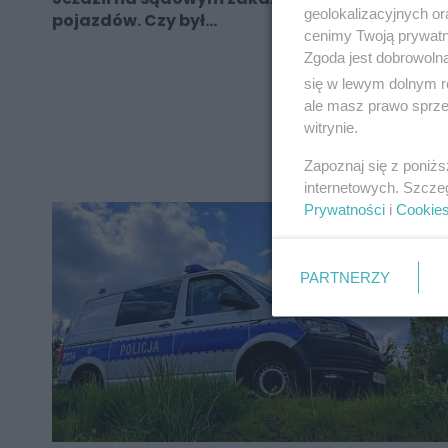
geolokalizacyjnych or
pojazdów. Czy był...
cenimy Twoją prywatno
Zgoda jest dobrowoln
się w lewym dolnym r
ale masz prawo sprzec
REKLAMA
witrynie.
Zapoznaj się z poniż
internetowych. Szcze
Prywatności
i
Cookie
PARTNERZY