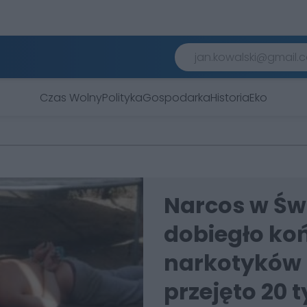
Czas Wolny
Polityka
Gospodarka
Historia
Eko
Narcos w Św
dobiegło koń
narkotyków z
przejęto 20 t