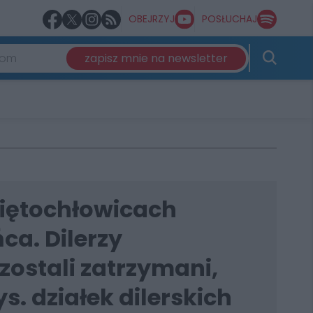
OBEJRZYJ
POSŁUCHAJ
zapisz mnie na newsletter
iętochłowicach
ca. Dilerzy
ostali zatrzymani,
ys. działek dilerskich