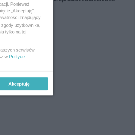
kacji. Ponieważ
Świętochłowic
ięcie „Akceptuję”.
ywatności znajdujący
ą zgody użytkownika,
 tylko na tej
REKLAMA
 naszych serwisów
esz w
Polityce
Akceptuję