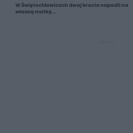
W Świętochłowicach dwaj bracia napadli na
własną matkę....
REKLAMA