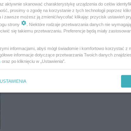
az aktywnie skanować charakterystykę urządzenia do celów identyfi
milczenie. Domowemu...
ść, prosimy o zgodę na korzystanie z tych technologii poprzez klikn
a i zawsze możesz ją zmienić/wycofać klikając przycisk ustawień pr
ogu strony
. Niektóre rodzaje przetwarzania danych nie wymagaj
iwić się takiemu przetwarzaniu. Preferencje będą miały zastosowania
szymi informacjami, abyś mógł świadomie i komfortowo korzystać z
gółowe informacje dotyczące przetwarzania Twoich danych znajdzi
s
oraz po kliknięciu w „Ustawienia”.
USTAWIENIA