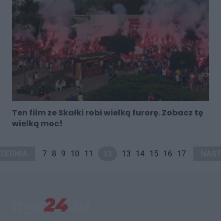
Ten film ze Skałki robi wielką furorę. Zobacz tę
wielką moc!
ZEDNIA
7
8
9
10
11
12
13
14
15
16
17
NAST