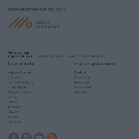
Wydawca mediów
lokalnych
Nie zapomnij
zapoznać się z:
polityką prywatności
regulamin korzystania z portali
Twoje
miasto
Skontaktuj się
z nami
Piekary Śląskie
Kontakt
Chorzów
Wydawca
Tarnowskie Góry
Redakcja
Ruda Śląska
Newsletter
Świętochłowice
Reklama
Tychy
Bytom
Katowice
Gliwice
Zabrze
Zagłębie