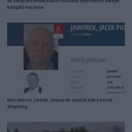
W Świętochłowicach możesz wymienić swoje
książki na inne
Morderca Jacek Jaworek nadal nie został
złapany