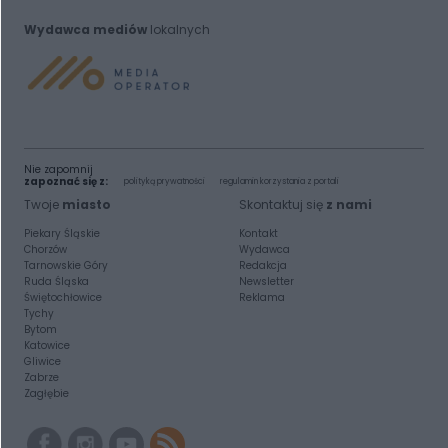
Wydawca mediów
lokalnych
Nie zapomnij
zapoznać się z:
polityką prywatności
regulamin korzystania z portali
Twoje
miasto
Skontaktuj się
z nami
Piekary Śląskie
Kontakt
Chorzów
Wydawca
Tarnowskie Góry
Redakcja
Ruda Śląska
Newsletter
Świętochłowice
Reklama
Tychy
Bytom
Katowice
Gliwice
Zabrze
Zagłębie