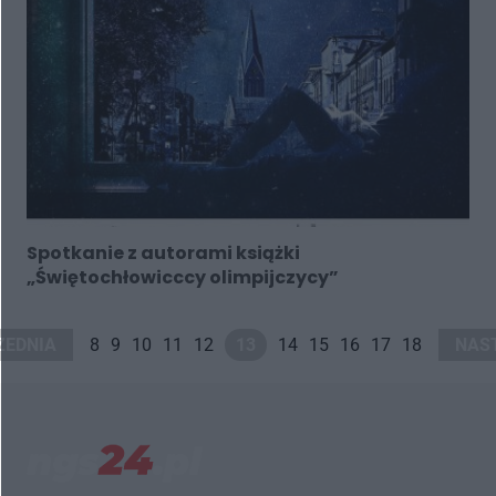
Spotkanie z autorami książki
„Świętochłowicccy olimpijczycy”
ZEDNIA
8
9
10
11
12
13
14
15
16
17
18
NAS