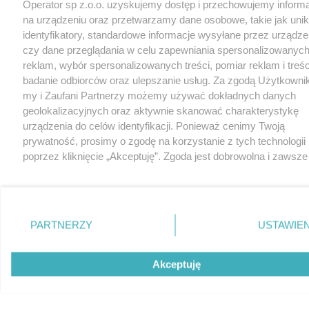
Operator sp z.o.o. uzyskujemy dostęp i przechowujemy inform
na urządzeniu oraz przetwarzamy dane osobowe, takie jak unik
identyfikatory, standardowe informacje wysyłane przez urządze
czy dane przeglądania w celu zapewniania spersonalizowanych
reklam, wybór spersonalizowanych treści, pomiar reklam i treśc
badanie odbiorców oraz ulepszanie usług. Za zgodą Użytkowni
my i Zaufani Partnerzy możemy używać dokładnych danych
geolokalizacyjnych oraz aktywnie skanować charakterystykę
urządzenia do celów identyfikacji. Ponieważ cenimy Twoją
prywatność, prosimy o zgodę na korzystanie z tych technologii
poprzez kliknięcie „Akceptuję”. Zgoda jest dobrowolna i zawsze
możesz ją zmienić/wycofać klikając przycisk ustawień prywatn
znajdujący się w lewym dolnym rogu strony
. Niektóre rodza
przetwarzania danych nie wymagają zgody użytkownika, ale m
prawo sprzeciwić się takiemu przetwarzaniu. Preferencje będą
PARTNERZY
USTAWIEN
miały zastosowania tylko na tej witrynie.
Zapoznaj się z poniższymi informacjami, abyś mógł świadomie 
Akceptuję
komfortowo korzystać z naszych serwisów internetowych.
Szczegółowe informacje dotyczące przetwarzania Twoich dany
znajdziesz w
Polityce Prywatności
i
Cookies
oraz po kliknięciu