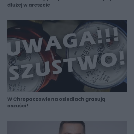
dłużej w areszcie
W Chropaczowie na osiedlach grasują
oszuści!