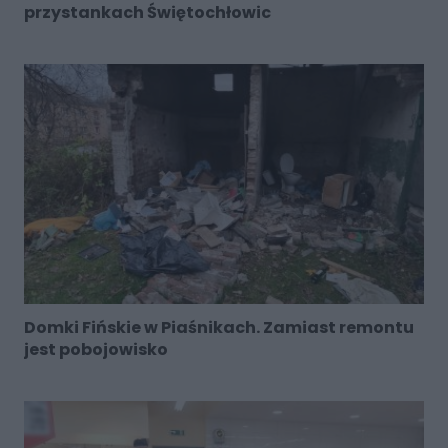
przystankach Świętochłowic
Domki Fińskie w Piaśnikach. Zamiast remontu
jest pobojowisko