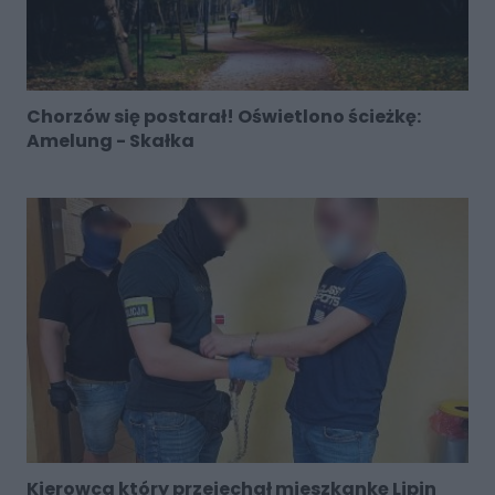
Chorzów się postarał! Oświetlono ścieżkę:
Amelung - Skałka
Kierowca który przejechał mieszkankę Lipin