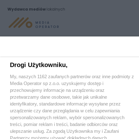
Wydawca mediów
lokalnych
Nie zapomnij
zapoznać się z:
polityką prywatności
regulamin korzystania z portali
Twoje
miasto
Skontaktuj się
z nami
Drogi Użytkowniku,
Piekary Śląskie
Kontakt
My, naszych 1162 zaufanych partnerów oraz inne podmioty z
Chorzów
Wydawca
Tarnowskie Góry
Redakcja
Media Operator sp z.o.o. uzyskujemy dostęp i
Ruda Śląska
Newsletter
przechowujemy informacje na urządzeniu oraz
Świętochłowice
Reklama
przetwarzamy dane osobowe, takie jak unikalne
Tychy
Bytom
identyfikatory, standardowe informacje wysyłane przez
Katowice
urządzenie czy dane przeglądania w celu zapewniania
Gliwice
spersonalizowanych reklam, wybór spersonalizowanych
Zabrze
Zagłębie
treści, pomiar reklam i treści, badanie odbiorców oraz
ulepszanie usług. Za zgodą Użytkownika my i Zaufani
Partnerzy możemy używać dokładnych danych