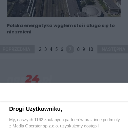
Polska energetyka węglem stoi i długo się to
nie zmieni
POPRZEDNIA
2
3
4
5
6
7
8
9
10
NASTĘPNA
Wydawca mediów
lokalnych
Drogi Użytkowniku,
My, naszych 1162 zaufanych partnerów oraz inne podmioty
z Media Operator sp z.o.o. uzyskujemy dostęp i